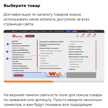
Новогодние товары
Выберите товар
Отопление и климат
Для навигации по каталогу товаров можно
использовать меню каталога, доступное на всех
Подарочные сертификаты
страницах сайта.
Расходные материалы и оснастка
Сад-огород
Садовая техника
Сварочное оборудование
Спецодежда
Станки
Строительное оборудование
На верхней панели сайта есть поле для поиска товара
по названию или артикулу. Просто введите несколько
Электроинструмент
символов, и вам будут показаны все подходящие