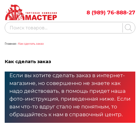
Skip
to
8 (989) 76-888-27
content
Поиск
товаров
Главная
•
Как сделать заказ
Акции
Бренды
Как сделать заказ
Бассейны
Если вы хотите сделать заказ в интернет-
Водоснабжение
магазине, но совершенно не знаете как
Измерительное оборудование
надо действовать, в помощь придет наша
фото-инструкция, приведенная ниже. Если
Инструмент ручной
вам что-то вдруг стало не понятным, то
обращайтесь к нам в справочный центр.
Клининговое оборудование
Компрессорное оборудование