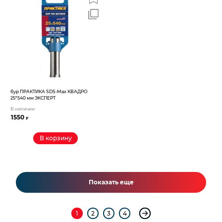
бур ПРАКТИКА SDS-Max КВАДРО
25*540 мм ЭКСПЕРТ
В наличии
1550
₽
В корзину
Показать еще
1
2
3
4