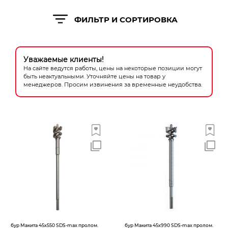
Новогодние товары
ФИЛЬТР И СОРТИРОВКА
Отопление и климат
Подарочные сертификаты
Уважаемые клиенты!
Расходные материалы и оснастка
На сайте ведутся работы, цены на некоторые позиции могут
быть неактуальными. Уточняйте цены на товар у
менеджеров. Просим извинения за временные неудобства.
Сад-огород
Садовая техника
Сварочное оборудование
Спецодежда
Станки
Строительное оборудование
Электроинструмент
бур Макита 45х550 SDS-max пролом.
бур Макита 45х990 SDS-max пролом.