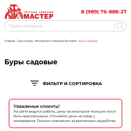
Skip
to
8 (989) 76-888-27
content
Поиск
товаров
Главная
•
Сад-огород
•
Инструмент садовый, бытовой
•
Буры садовые
Акции
Бренды
Бассейны
Буры садовые
Водоснабжение
ФИЛЬТР И СОРТИРОВКА
Измерительное оборудование
Инструмент ручной
Уважаемые клиенты!
Клининговое оборудование
На сайте ведутся работы, цены на некоторые позиции могут
быть неактуальными. Уточняйте цены на товар у
Компрессорное оборудование
менеджеров. Просим извинения за временные неудобства.