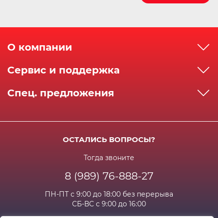
О компании
О компании
Сервис и поддержка
Реквизиты
Как сделать заказ
Спец. предложения
Сервисный центр
Способы оплаты
Акции и спец.предложения
Контактная информация
Доставка
Бонусная программа
Сертификаты
Возрат и гарантия
ОСТАЛИСЬ ВОПРОСЫ?
Новости
Вакансии
Личный кабинет
Статьи
Тогда звоните
8 (989) 76-888-27
Часто задаваемые вопросы
ПН-ПТ с 9:00 до 18:00 без перерыва
СБ-ВС с 9:00 до 16:00