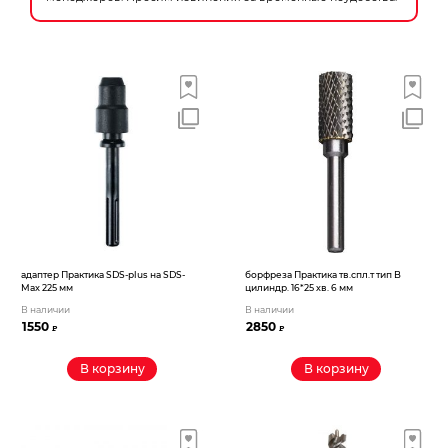
адаптер Практика SDS-plus на SDS-
борфреза Практика тв.спл.т тип B
Max 225 мм
цилиндр. 16*25 хв. 6 мм
В наличии
В наличии
1550
2850
₽
₽
В корзину
В корзину