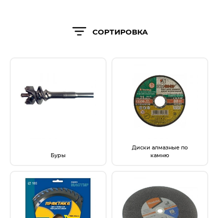
Новогодние товары
Отопление и климат
СОРТИРОВКА
Подарочные сертификаты
Расходные материалы и оснастка
Сад-огород
Садовая техника
Сварочное оборудование
Спецодежда
Диски алмазные по
Буры
камню
Станки
Строительное оборудование
Электроинструмент