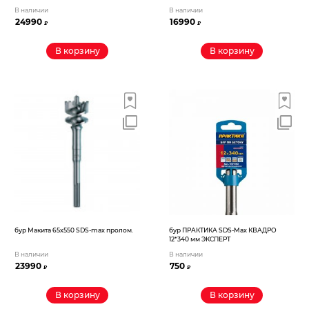
В наличии
В наличии
24990
16990
₽
₽
В корзину
В корзину
бур Макита 65х550 SDS-max пролом.
бур ПРАКТИКА SDS-Max КВАДРО
12*340 мм ЭКСПЕРТ
В наличии
В наличии
23990
750
₽
₽
В корзину
В корзину