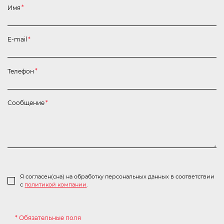
Имя
*
E-mail
*
Телефон
*
Сообщение
*
Я согласен(сна) на обработку персональных данных в соответствии
с
политикой компании
.
* Обязательные поля