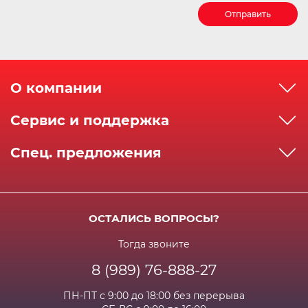
Отправить
О компании
О компании
Сервис и поддержка
Реквизиты
Как сделать заказ
Спец. предложения
Сервисный центр
Способы оплаты
Акции и спец.предложения
Контактная информация
Доставка
Бонусная программа
Сертификаты
Возрат и гарантия
ОСТАЛИСЬ ВОПРОСЫ?
Новости
Вакансии
Личный кабинет
Статьи
Тогда звоните
8 (989) 76-888-27
Часто задаваемые вопросы
ПН-ПТ с 9:00 до 18:00 без перерыва