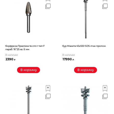
борфреза Практика тв.спл.т тип F
бур Макита 45х550 SDS-max пролом.
параб. 16*25 хв. 6 мм
В наличии
В наличии
2390
17990
₽
₽
В корзину
В корзину