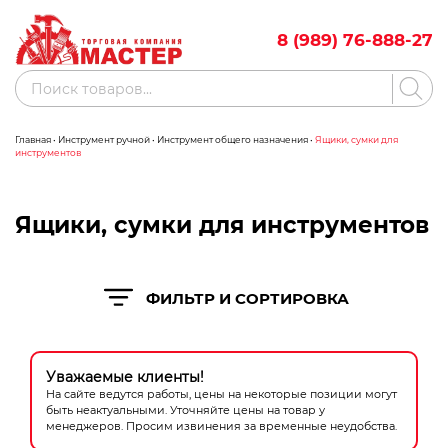
Skip
to
8 (989) 76-888-27
content
Поиск
товаров
Главная
•
Инструмент ручной
•
Инструмент общего назначения
•
Ящики, сумки для
Акции
Бренды
инструментов
Бассейны
Ящики, сумки для инструментов
Водоснабжение
Измерительное оборудование
ФИЛЬТР И СОРТИРОВКА
Инструмент ручной
Клининговое оборудование
Уважаемые клиенты!
На сайте ведутся работы, цены на некоторые позиции могут
быть неактуальными. Уточняйте цены на товар у
Компрессорное оборудование
менеджеров. Просим извинения за временные неудобства.