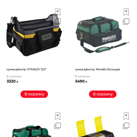
сумка д/инстр. STANLEY 12,5″
сумка д/инстр. Метабо большая
В наличии
В наличии
3320
5490
₽
₽
В корзину
В корзину