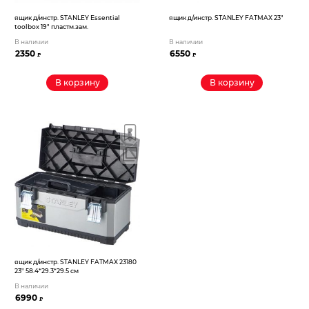
ящик д/инстр. STANLEY Essential
ящик д/инстр. STANLEY FATMAX 23″
toolbox 19″ пластм.зам.
В наличии
В наличии
2350
6550
₽
₽
В корзину
В корзину
ящик д/инстр. STANLEY FATMAX 23180
23″ 58.4*29.3*29.5 см
В наличии
6990
₽