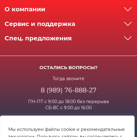
О компании
О компании
Сервис и поддержка
Реквизиты
Как сделать заказ
Спец. предложения
Сервисный центр
Способы оплаты
Акции и спец.предложения
Контактная информация
Доставка
Бонусная программа
Сертификаты
Возрат и гарантия
ОСТАЛИСЬ ВОПРОСЫ?
Новости
Вакансии
Личный кабинет
Статьи
Тогда звоните
8 (989) 76-888-27
Часто задаваемые вопросы
ПН-ПТ с 9:00 до 18:00 без перерыва
СБ-ВС с 9:00 до 16:00
Мы используем файлы cookie и рекомендательные
технологии. Пользуясь сайтом, вы соглашаетесь с