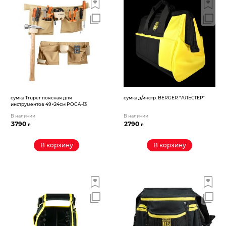
сумка Truper поясная для
сумка д/инстр. BERGER “АЛЬСТЕР”
инструментов 49×24см POCA-13
В наличии
В наличии
3790
2790
₽
₽
В корзину
В корзину