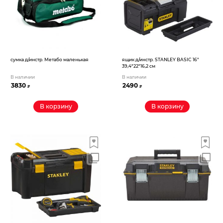
сумка д/инстр. Метабо маленькая
ящик д/инстр. STANLEY BASIC 16″
39,4*22*16,2 см
В наличии
В наличии
3830
2490
₽
₽
В корзину
В корзину