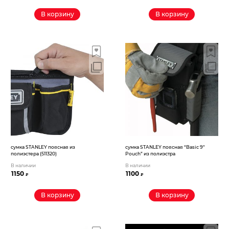
В корзину
В корзину
сумка STANLEY поясная из
сумка STANLEY поясная “Basic 9″
полиэстера (511320)
Pouch” из полиэстра
В наличии
В наличии
1150
1100
₽
₽
В корзину
В корзину