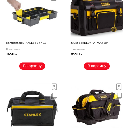
Электрохозтовары
органайзер STANLEY 1-97-483
сумка STANLEY FATMAX 20″
В наличии
В наличии
1650
8590
₽
₽
В корзину
В корзину