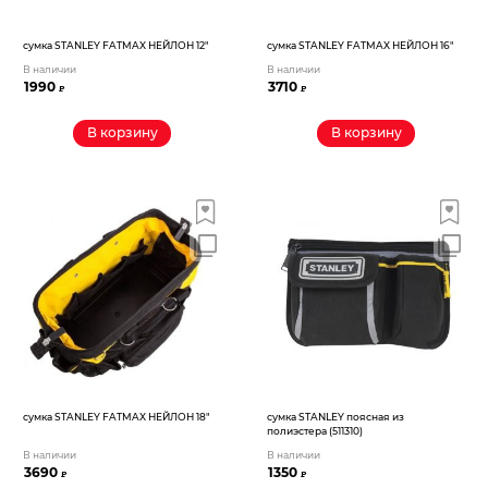
сумка STANLEY FATMAX НЕЙЛОН 12″
сумка STANLEY FATMAX НЕЙЛОН 16″
В наличии
В наличии
1990
3710
₽
₽
В корзину
В корзину
сумка STANLEY FATMAX НЕЙЛОН 18″
сумка STANLEY поясная из
полиэстера (511310)
В наличии
В наличии
3690
1350
₽
₽