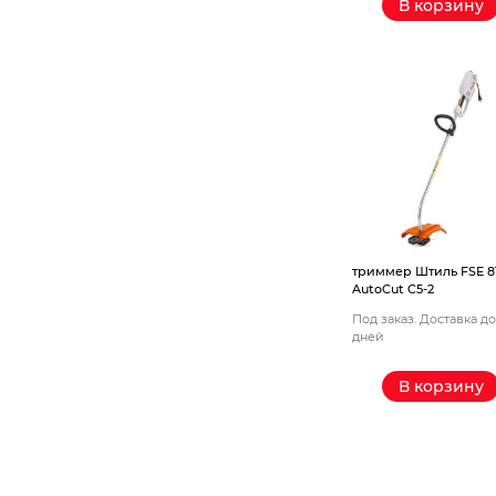
В корзину
триммер Штиль FSE 8
AutoCut C5-2
Под заказ. Доставка до
дней
В корзину