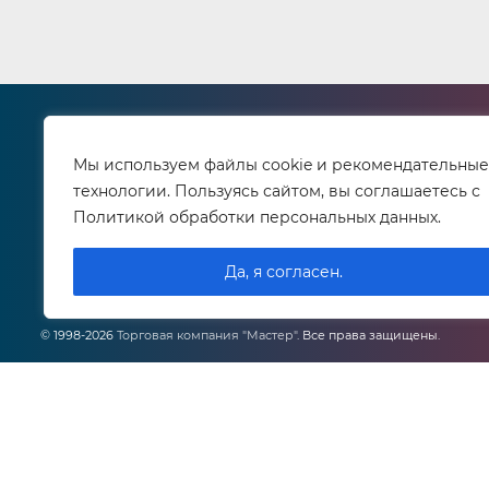
О компании
Как 
Реквизиты
Спо
Мы используем файлы cookie и рекомендательные
Сервисный центр
Дос
технологии. Пользуясь сайтом, вы соглашаетесь с
Контактная информация
Возр
Политикой обработки персональных данных.
Сертификаты
Лич
Вакансии
Да, я согласен.
© 1998-2026
Торговая компания "Мастер"
. Все права защищены.