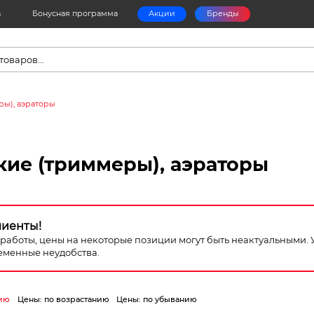
а
Бонусная программа
Акции
Бренды
в
ры), аэраторы
кие (триммеры), аэраторы
лиенты!
я работы, цены на некоторые позиции могут быть неактуальными.
еменные неудобства.
ию
Цены: по возрастанию
Цены: по убыванию