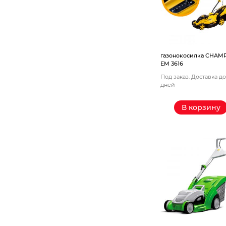
Станки
Строительное оборудование
Электроинструмент
газонокосилка CHAM
EM 3616
Под заказ. Доставка до
Электрохозтовары
дней
В корзину