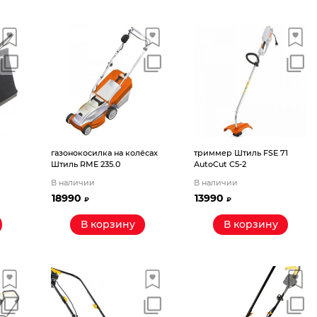
газонокосилка на колёсах
триммер Штиль FSE 71
Штиль RМЕ 235.0
AutoCut C5-2
В наличии
В наличии
18990
13990
₽
₽
В корзину
В корзину