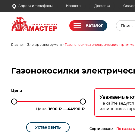
Skip
Адреса и телефоны
Новости
Доставка
Оплат
to
content
Поиск
Каталог
товаро
Главная
•
Электроинструмент
•
Газонокосилки электрические (тримме
Акции
Бассейны
Газонокосилки электричес
Водоснабжение
Цена
Измерительное оборудование
Уважаемые к
На сайте ведутс
извинения за вр
Цена:
1690 ₽
—
44990 ₽
Инструмент ручной
Клининговое оборудование
Установить
Сортировать:
По назван