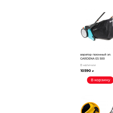
Компрессорное оборудование
Новогодние товары
Отопление и климат
Подарочные сертификаты
Расходные материалы и оснастка
аэратор газонный эл.
GARDENA ES 500
Сад-огород
В наличии
10590
₽
Садовая техника
В корзину
Сварочное оборудование
Спецодежда