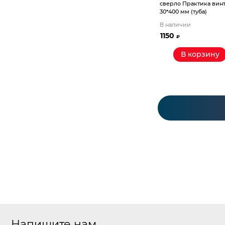
сверло Практика вин
30*400 мм (туба)
В наличии
1150
₽
В корзину
Напишите нам