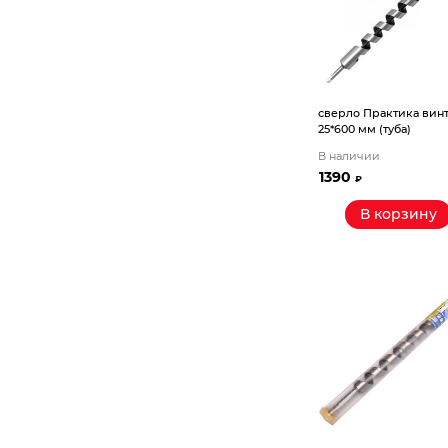
сверло Практика вин
25*600 мм (туба)
В наличии
1390
₽
В корзину