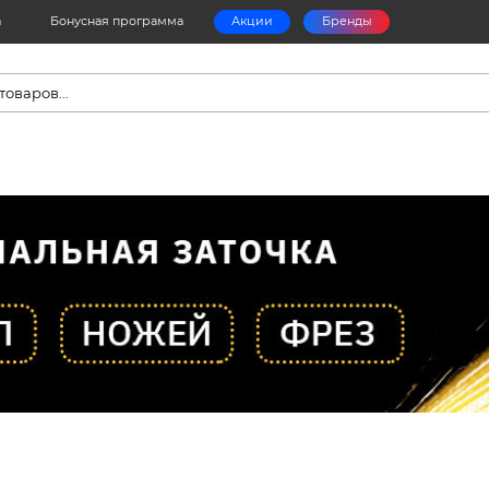
а
Бонусная программа
Акции
Бренды
в