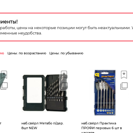
лиенты!
я работы, цены на некоторые позиции могут быть неактуальными.
еменные неудобства.
ию
Цены: по возрастанию
Цены: по убыванию
т
наб.свёрл Метабо п/дер.
наб.свёрл Практика
8шт NEW
ПРОФИ перовых 6 шт в
кассете