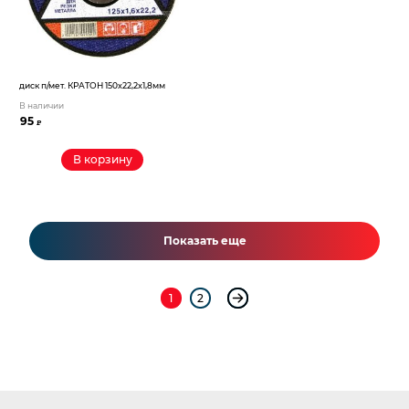
диск п/мет. КРАТОН 150х22,2х1,8мм
В наличии
95
₽
В корзину
Показать еще
1
2