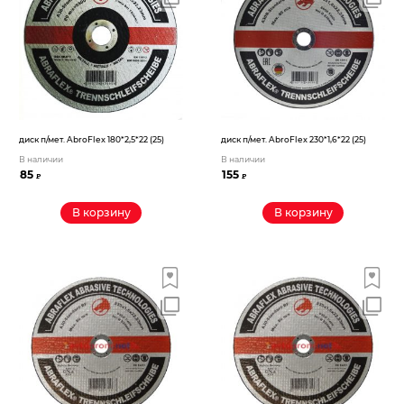
диск п/мет. AbroFlex 180*2,5*22 (25)
диск п/мет. AbroFlex 230*1,6*22 (25)
В наличии
В наличии
85
155
₽
₽
В корзину
В корзину