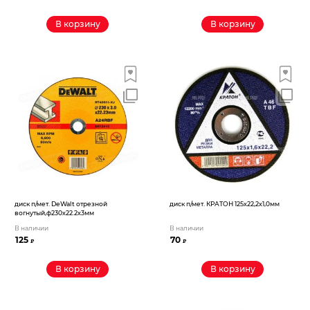
В корзину
В корзину
диск п/мет. DeWalt отрезной
диск п/мет. КРАТОН 125х22,2х1,0мм
вогнутый,ф230х22.2х3мм
В наличии
В наличии
125
70
₽
₽
В корзину
В корзину