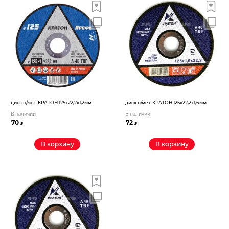
диск п/мет. КРАТОН 125х22,2х1,2мм
диск п/мет. КРАТОН 125х22,2х1,6мм
В наличии
В наличии
70
72
₽
₽
В корзину
В корзину