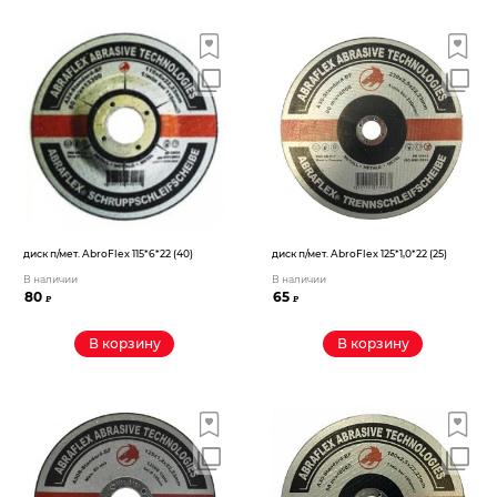
диск п/мет. AbroFlex 115*6*22 (40)
диск п/мет. AbroFlex 125*1,0*22 (25)
В наличии
В наличии
80
65
₽
₽
В корзину
В корзину