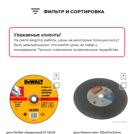
Новогодние товары
ФИЛЬТР И СОРТИРОВКА
Отопление и климат
Подарочные сертификаты
Уважаемые клиенты!
Расходные материалы и оснастка
На сайте ведутся работы, цены на некоторые позиции могут
быть неактуальными. Уточняйте цены на товар у
менеджеров. Просим извинения за временные неудобства.
Сад-огород
Садовая техника
Сварочное оборудование
Спецодежда
Станки
Строительное оборудование
Электроинструмент
диск DeWalt обдирочный DT 42620
диск Макита п/мет. 355х25,4х3,0мм