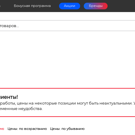
а
Бонусная программа
Акции
Бренды
в
лиенты!
я работы, цены на некоторые позиции могут быть неактуальными.
еменные неудобства.
ию
Цены: по возрастанию
Цены: по убыванию