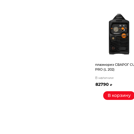
Компрессорное оборудование
Новогодние товары
Отопление и климат
Подарочные сертификаты
Расходные материалы и оснастка
плазморез СВАРОГ CU
PRO (L 202)
Сад-огород
В наличии
82790
₽
Садовая техника
В корзину
Сварочное оборудование
Спецодежда