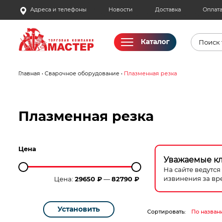
Skip
Адреса и телефоны
Новости
Доставка
Оплат
to
content
Поиск
Каталог
товаро
Главная
•
Сварочное оборудование
•
Плазменная резка
Акции
Бассейны
Плазменная резка
Водоснабжение
Цена
Измерительное оборудование
Уважаемые к
На сайте ведутс
извинения за вр
Цена:
29650 ₽
—
82790 ₽
Инструмент ручной
Клининговое оборудование
Установить
Сортировать:
По назван