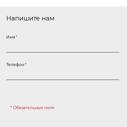
Станки
Напишите нам
Строительное оборудование
Электроинструмент
Имя
*
Электрохозтовары
Телефон
*
* Обязательные поля