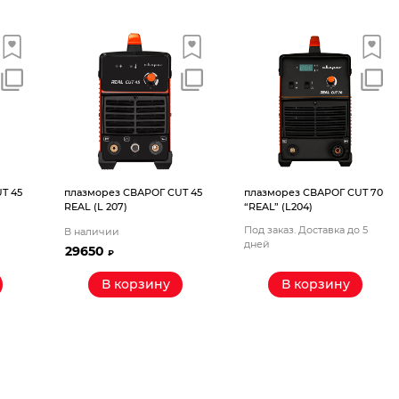
T 45
плазморез СВАРОГ CUT 45
плазморез СВАРОГ CUT 70
REAL (L 207)
“REAL” (L204)
Под заказ. Доставка до 5
В наличии
дней
29650
₽
В корзину
В корзину