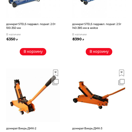
домкрат STELS гидравл. подкат. 2.0т
домкрат STELS гидравл. подкат. 2.5т
100-350 мм
140-385 мм в кейсе
В наличии
В наличии
6350
8390
₽
₽
В корзину
В корзину
домкрат Вихрь ДМК-2
домкрат Вихрь ДМК-3