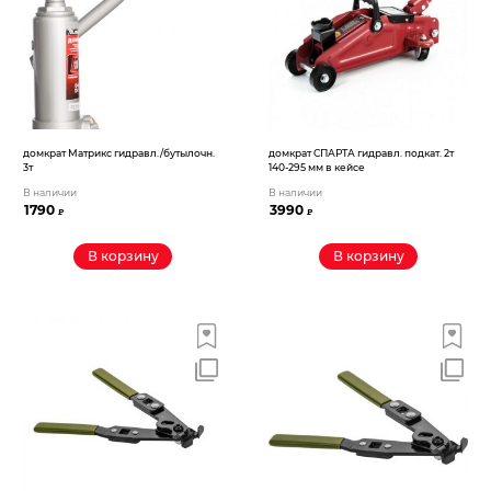
домкрат Матрикс гидравл./бутылочн.
домкрат СПАРТА гидравл. подкат. 2т
3т
140-295 мм в кейсе
В наличии
В наличии
1790
3990
₽
₽
В корзину
В корзину