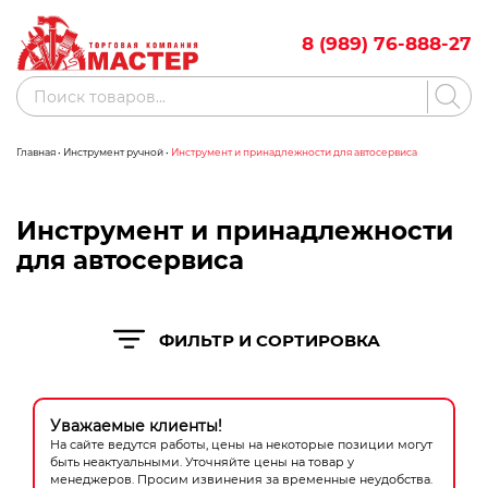
Skip
to
8 (989) 76-888-27
content
Поиск
товаров
Главная
•
Инструмент ручной
•
Инструмент и принадлежности для автосервиса
Акции
Бренды
Бассейны
Инструмент и принадлежности
для автосервиса
Водоснабжение
Измерительное оборудование
ФИЛЬТР И СОРТИРОВКА
Инструмент ручной
Клининговое оборудование
Уважаемые клиенты!
На сайте ведутся работы, цены на некоторые позиции могут
Компрессорное оборудование
быть неактуальными. Уточняйте цены на товар у
менеджеров. Просим извинения за временные неудобства.