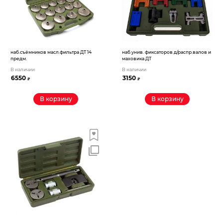
наб.съёмников масл.фильтра ДТ 14
наб.унив. фиксаторов д/распр.валов и
предм.
маховика ДТ
В наличии
В наличии
6550
3150
₽
₽
В корзину
В корзину