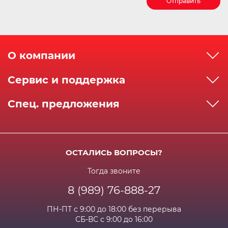
Отправить
О компании
О компании
Сервис и поддержка
Реквизиты
Как сделать заказ
Спец. предложения
Сервисный центр
Способы оплаты
Акции и спец.предложения
Контактная информация
Доставка
Бонусная программа
Сертификаты
Возрат и гарантия
ОСТАЛИСЬ ВОПРОСЫ?
Новости
Вакансии
Личный кабинет
Статьи
Тогда звоните
8 (989) 76-888-27
Часто задаваемые вопросы
ПН-ПТ с 9:00 до 18:00 без перерыва
СБ-ВС с 9:00 до 16:00