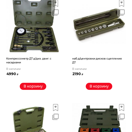
Компрессометр ДТ д/диз. двиг. с
наб.д/центровки дисков сцепления
насадками
ДТ
В наличии
В наличии
4990
2190
₽
₽
В корзину
В корзину