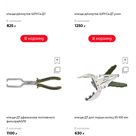
клещи д/хомутов ШРУСа ДТ
клещи д/хомутов ШРУСа ДТ усил.
В наличии
В наличии
825
1250
₽
₽
В корзину
В корзину
клещи ДТ д/разъемов топливного
клещи ДТ для поршн.колец 50-100 мм
фильтра/40/10
В наличии
В наличии
1100
630
₽
₽