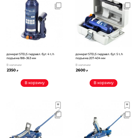
Электрохозтовары
домкрат STELS гидравл. бут. 4 т, h
домкрат STELS гидравл. бут. 5 т, h
подъема 188–363 мм
подъема 207-404 мм
В наличии
В наличии
2350
2600
₽
₽
В корзину
В корзину