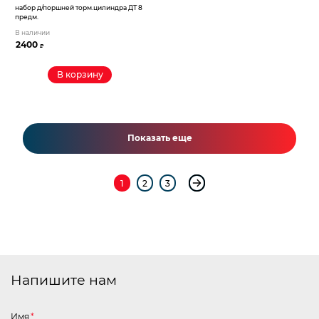
набор д/поршней торм.цилиндра ДТ 8
предм.
В наличии
2400
₽
В корзину
Показать еще
1
2
3
Напишите нам
Имя
*