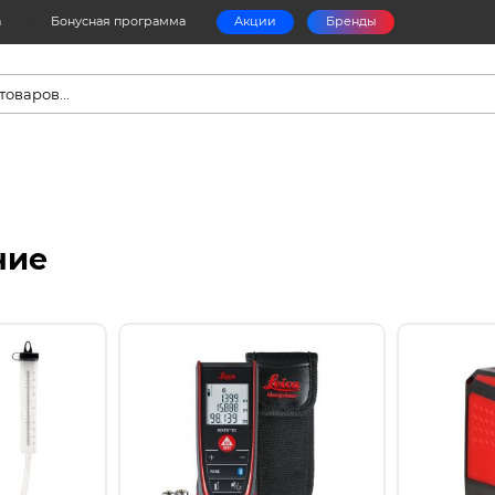
а
Бонусная программа
Акции
Бренды
в
ние