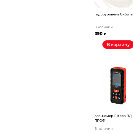
гидроуровень Сибрте
В наличии
390
₽
В корзину
дальномер Elitech ЛД
ПРОФ
В наличии