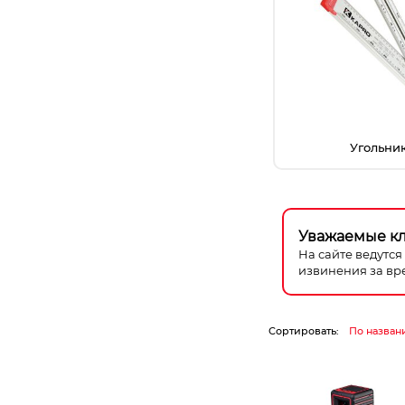
Станки
Строительное оборудование
Электроинструмент
Электрохозтовары
Угольни
Уважаемые к
На сайте ведутс
извинения за вр
Сортировать:
По назван