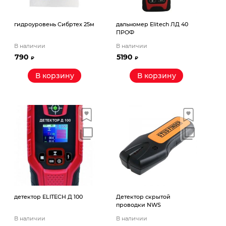
гидроуровень Сибртех 25м
дальномер Elitech ЛД 40
ПРОФ
В наличии
В наличии
790
5190
₽
₽
В корзину
В корзину
детектор ELITECH Д 100
Детектор скрытой
проводки NWS
В наличии
В наличии