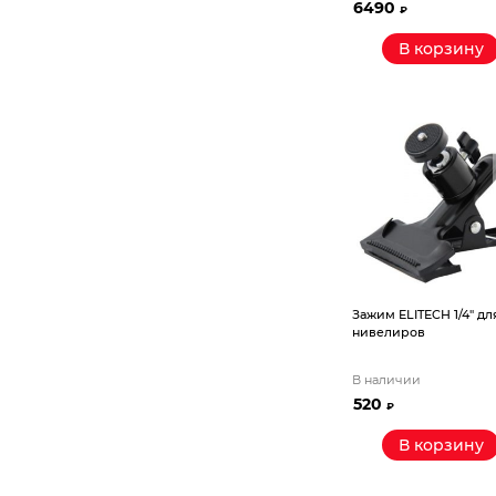
6490
₽
В корзину
Зажим ELITECH 1/4″ дл
нивелиров
В наличии
520
₽
В корзину