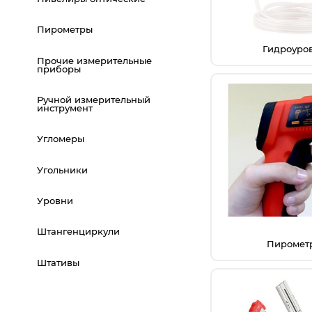
Компрессорное оборудование
Пирометры
Новогодние товары
Гидроуро
Прочие измерительные
приборы
Отопление и климат
Ручной измерительный
инструмент
Подарочные сертификаты
Угломеры
Расходные материалы и оснастка
Угольники
Сад-огород
Уровни
Садовая техника
Штангенциркули
Пиромет
Сварочное оборудование
Штативы
Спецодежда