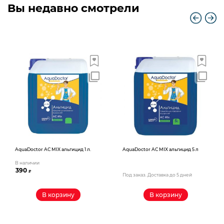
Вы недавно смотрели
AquaDoctor AС MIX альгицид 1 л.
AquaDoctor AС MIX альгицид 5 л
В наличии
390
₽
Под заказ. Доставка до 5 дней
В корзину
В корзину