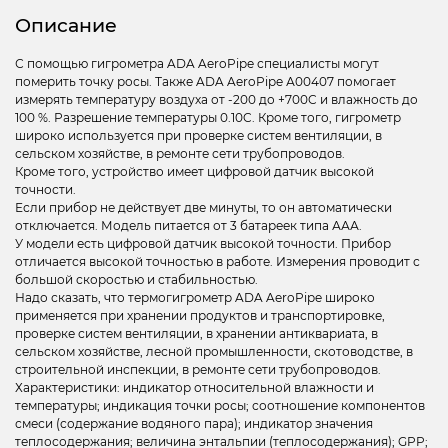
Описание
С помощью гигрометра ADA AeroPipe специалисты могут
померить точку росы. Также ADA AeroPipe А00407 помогает
измерять температуру воздуха от -200 до +700C и влажность до
100 %. Разрешение температуры 0.10C. Кроме того, гигрометр
широко используется при проверке систем вентиляции, в
сельском хозяйстве, в ремонте сети трубопроводов.
Кроме того, устройство имеет цифровой датчик высокой
точности.
Если прибор не действует две минуты, то он автоматически
отключается. Модель питается от 3 батареек типа ААА.
У модели есть цифровой датчик высокой точности. Прибор
отличается высокой точностью в работе. Измерения проводит с
большой скоростью и стабильностью.
Надо сказать, что термогигрометр ADA AeroPipe широко
применяется при хранении продуктов и транспортировке,
проверке систем вентиляции, в хранении антиквариата, в
сельском хозяйстве, лесной промышленности, скотоводстве, в
строительной инспекции, в ремонте сети трубопроводов.
Характеристики: индикатор относительной влажности и
температуры; индикация точки росы; соотношение компонентов
смеси (содержание водяного пара); индикатор значения
теплосодержания; величина энтальпии (теплосодержания); GPP;