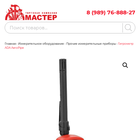
Skip
to
8 (989) 76-888-27
content
Поиск
товаров
Главная
•
Измерительное оборудование
•
Прочие измерительные приборы
•
Гигрометр
Акции
Бренды
ADA AeroPipe
Бассейны
Водоснабжение
Измерительное оборудование
Инструмент ручной
Клининговое оборудование
Компрессорное оборудование