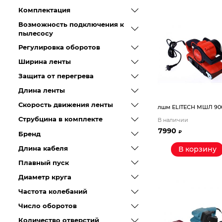
Компрессорное оборудование
Комплектация
Возможность подключения к
пылесосу
Новогодние товары
Регулировка оборотов
Отопление и климат
Ширина ленты
Защита от перегрева
Подарочные сертификаты
Длина ленты
Расходные материалы и оснастка
Скорость движения ленты
лшм ELITECH МШЛ 90
Струбцина в комплекте
В наличии
Сад-огород
7990
₽
Бренд
Длина кабеля
В корзину
Садовая техника
Плавный пуск
Диаметр круга
Сварочное оборудование
Частота колебаний
Спецодежда
Число оборотов
Количество отверстий