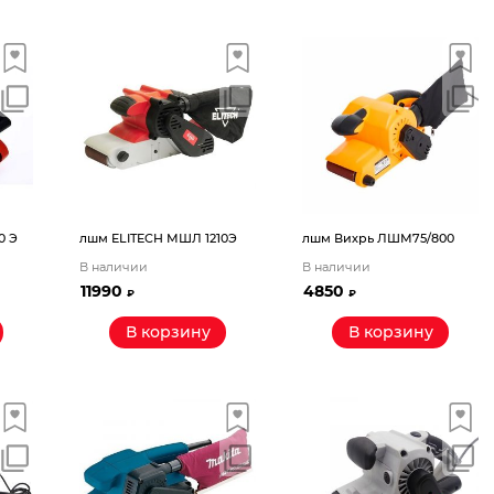
0 Э
лшм ELITECH МШЛ 1210Э
лшм Вихрь ЛШМ75/800
В наличии
В наличии
11990
4850
₽
₽
В корзину
В корзину