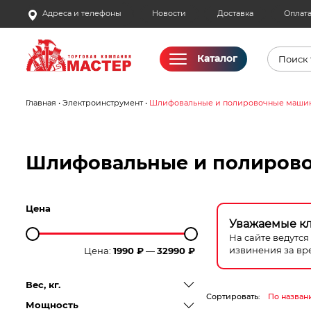
Skip
Адреса и телефоны
Новости
Доставка
Оплат
to
content
Поиск
Каталог
товаро
Главная
•
Электроинструмент
•
Шлифовальные и полировочные маши
Акции
Бассейны
Шлифовальные и полиров
Водоснабжение
Цена
Измерительное оборудование
Уважаемые к
На сайте ведутс
извинения за вр
Цена:
1990 ₽
—
32990 ₽
Инструмент ручной
Вес, кг.
Клининговое оборудование
Сортировать:
По назван
Мощность