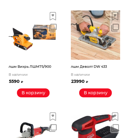
лшм Вихрь ЛШМ75/900
лшм Деволт DW 433
В наличии
В наличии
5590
23990
₽
₽
В корзину
В корзину