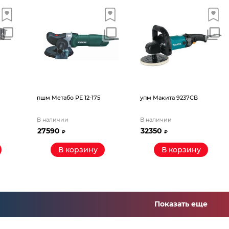
пшм Метабо PE 12-175
упм Макита 9237CВ
В наличии
В наличии
27590
32350
₽
₽
В корзину
В корзину
Показать еще