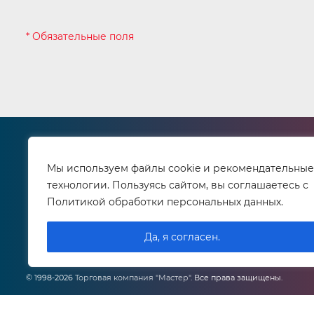
* Обязательные поля
О компании
Как 
Реквизиты
Спо
Мы используем файлы cookie и рекомендательные
Сервисный центр
Дос
технологии. Пользуясь сайтом, вы соглашаетесь с
Контактная информация
Возр
Политикой обработки персональных данных.
Сертификаты
Лич
Вакансии
Да, я согласен.
© 1998-2026
Торговая компания "Мастер"
. Все права защищены.