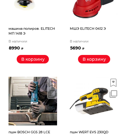
машина полиров. ELITECH
МШЭ ELITECH 0412 Э
МП 1418 Э
В наличии
В наличии
8990
5690
₽
₽
В корзину
В корзину
пшм BOSCH GGS 28 LCE
пшм WERT EVS 230QD