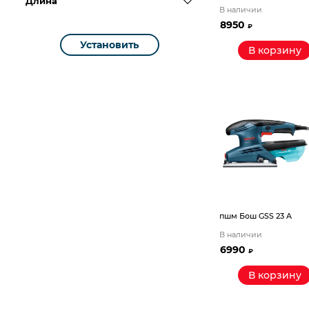
Длина
В наличии
8950
₽
Установить
В корзину
пшм Бош GSS 23 A
В наличии
6990
₽
В корзину