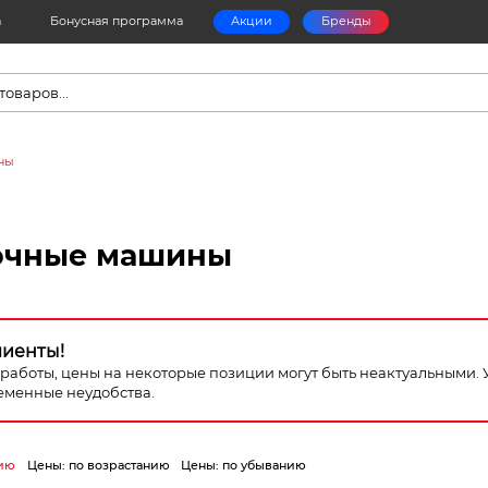
а
Бонусная программа
Акции
Бренды
в
ны
очные машины
лиенты!
я работы, цены на некоторые позиции могут быть неактуальными.
еменные неудобства.
ию
Цены: по возрастанию
Цены: по убыванию