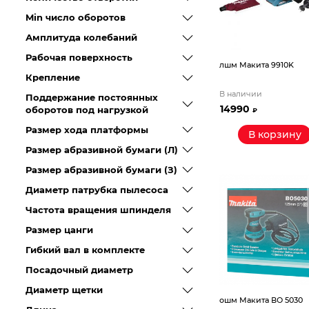
Станки
Min число оборотов
Амплитуда колебаний
Строительное оборудование
Рабочая поверхность
лшм Макита 9910K
Электроинструмент
Крепление
В наличии
Поддержание постоянных
14990
Электрохозтовары
оборотов под нагрузкой
₽
Размер хода платформы
В корзину
Размер абразивной бумаги (Л)
Размер абразивной бумаги (З)
Диаметр патрубка пылесоса
Частота вращения шпинделя
Размер цанги
Гибкий вал в комплекте
Посадочный диаметр
Диаметр щетки
ошм Макита ВО 5030