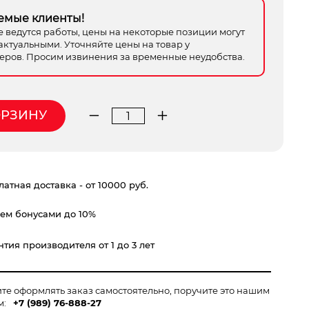
емые клиенты!
е ведутся работы, цены на некоторые позиции могут
актуальными. Уточняйте цены на товар у
ров. Просим извинения за временные неудобства.
ОРЗИНУ
Количество
товара
пшм
WERT
атная доставка - от 10000 руб.
EVS
230QD
ем бонусами до 10%
тия производителя от 1 до 3 лет
ите оформлять заказ самостоятельно, поручите это нашим
м:
+7 (989) 76-888-27