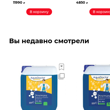
11990
4850
₽
₽
В корзину
В корзин
Вы недавно смотрели