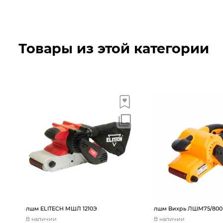
Товары из этой категории
лшм ELITECH МШЛ 1210Э
лшм Вихрь ЛШМ75/800
В наличии
В наличии