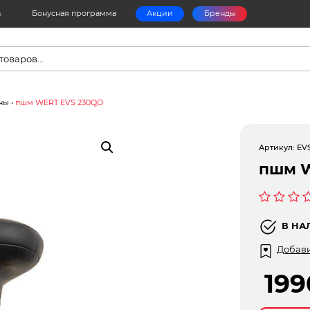
а
Бонусная программа
Акции
Бренды
в
ны
•
пшм WERT EVS 230QD
Артикул:
EV
пшм 
Оценка
0
В НА
из
5
Добави
19