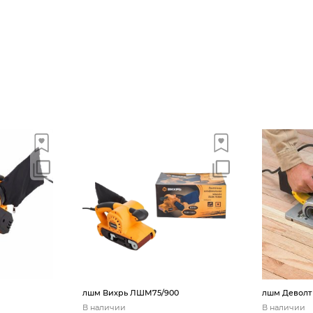
лшм Вихрь ЛШМ75/900
лшм Деволт
В наличии
В наличии