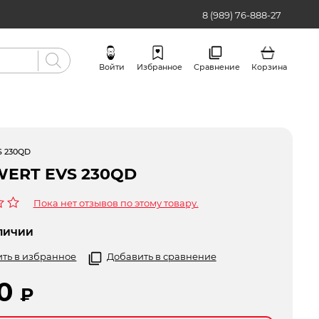
8 (989) 76-888-27
Войти
Избранное
Сравнение
Корзина
Бренды
S 230QD
WERT EVS 230QD
Пока нет отзывов по этому товару.
ЛИЧИИ
ть в избранное
Добавить в сравнение
90
₽