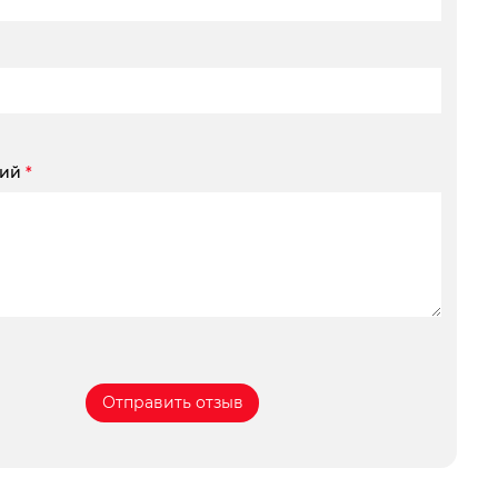
рий
*