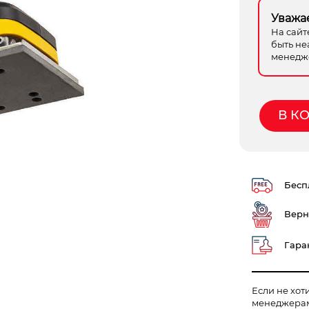
Уважа
На сайт
быть не
менедже
В К
Беспл
Верн
Гаран
Если не хот
менеджера