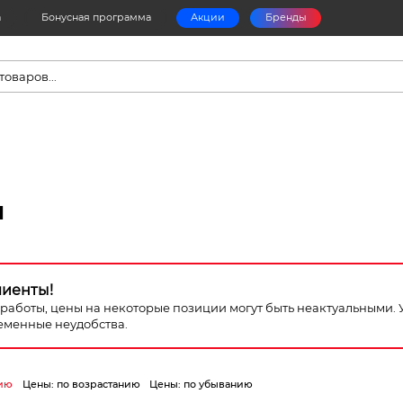
а
Бонусная программа
Акции
Бренды
в
и
лиенты!
я работы, цены на некоторые позиции могут быть неактуальными.
еменные неудобства.
ию
Цены: по возрастанию
Цены: по убыванию