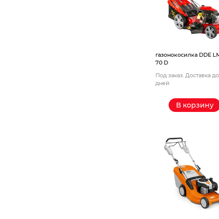
Станки
Строительное оборудование
Электроинструмент
газонокосилка DDE LM
70 D
Под заказ. Доставка до
Электрохозтовары
дней
В корзину