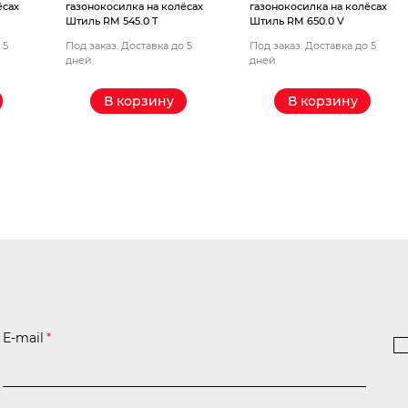
ёсах
газонокосилка на колёсах
газонокосилка на колёсах
Штиль RM 545.0 T
Штиль RM 650.0 V
 5
Под заказ. Доставка до 5
Под заказ. Доставка до 5
дней
дней
В корзину
В корзину
E-mail
*