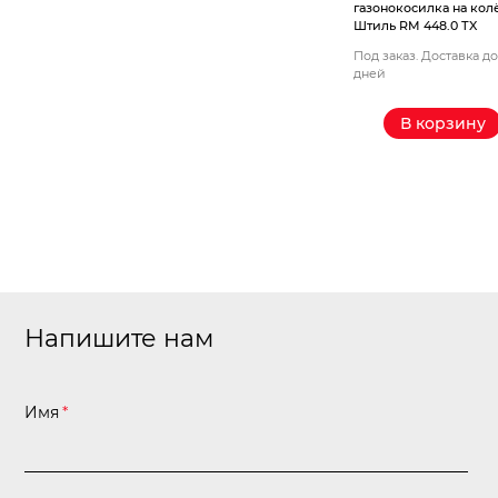
газонокосилка на кол
Штиль RM 448.0 ТX
Под заказ. Доставка до
дней
В корзину
Напишите нам
Имя
*