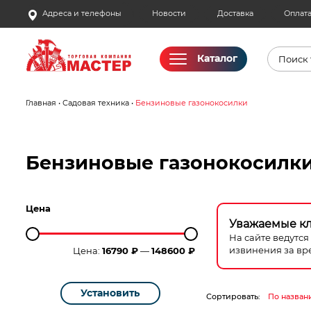
Skip
Адреса и телефоны
Новости
Доставка
Оплат
to
content
Поиск
Каталог
товаро
Главная
•
Садовая техника
•
Бензиновые газонокосилки
Акции
Бассейны
Бензиновые газонокосилк
Водоснабжение
Цена
Измерительное оборудование
Уважаемые к
На сайте ведутс
извинения за вр
Цена:
16790 ₽
—
148600 ₽
Инструмент ручной
Клининговое оборудование
Установить
Сортировать:
По назван