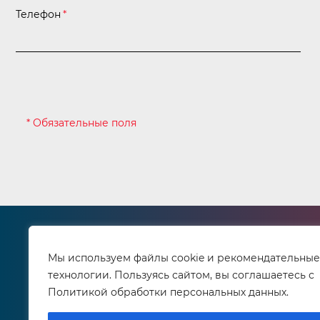
Телефон
*
* Обязательные поля
О компании
Как 
Реквизиты
Спо
Мы используем файлы cookie и рекомендательные
Сервисный центр
Дос
технологии. Пользуясь сайтом, вы соглашаетесь с
Контактная информация
Возр
Политикой обработки персональных данных.
Сертификаты
Лич