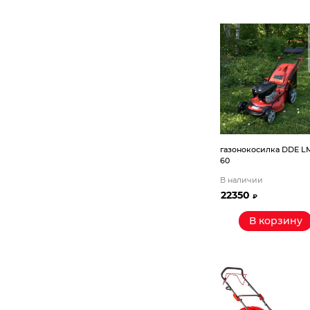
Компрессорное оборудование
Новогодние товары
Отопление и климат
Подарочные сертификаты
Расходные материалы и оснастка
газонокосилка DDE LM
60
Сад-огород
В наличии
22350
₽
Садовая техника
В корзину
Сварочное оборудование
Спецодежда