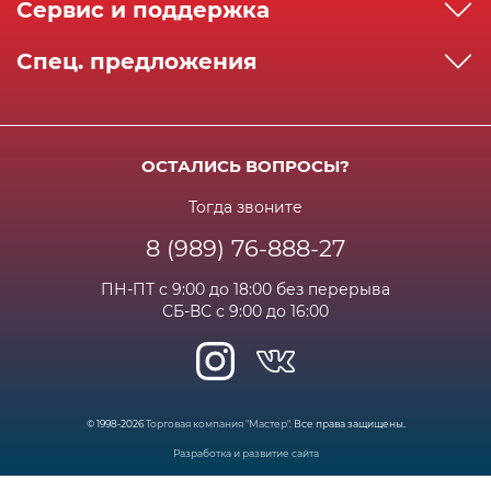
Сервис и поддержка
Реквизиты
Как сделать заказ
Спец. предложения
Сервисный центр
Способы оплаты
Акции и спец.предложения
Контактная информация
Доставка
Бонусная программа
Сертификаты
Возрат и гарантия
ОСТАЛИСЬ ВОПРОСЫ?
Новости
Вакансии
Личный кабинет
Статьи
Тогда звоните
8 (989) 76-888-27
Часто задаваемые вопросы
ПН-ПТ с 9:00 до 18:00 без перерыва
СБ-ВС с 9:00 до 16:00
© 1998-2026
Торговая компания "Мастер"
. Все права защищены.
Разработка и развитие сайта