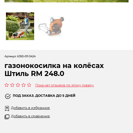
Новогодние товары
Отопление и климат
Подарочные сертификаты
Расходные материалы и оснастка
Сад-огород
Артикул:
6350-011-3424
Садовая техника
газонокосилка на колёсах
Штиль RM 248.0
Сварочное оборудование
Пока нет отзывов по этому товару.
Спецодежда
Оценка
0
ПОД ЗАКАЗ. ДОСТАВКА ДО 5 ДНЕЙ
из
Станки
5
Добавить в избранное
Строительное оборудование
Добавить в сравнение
Электроинструмент