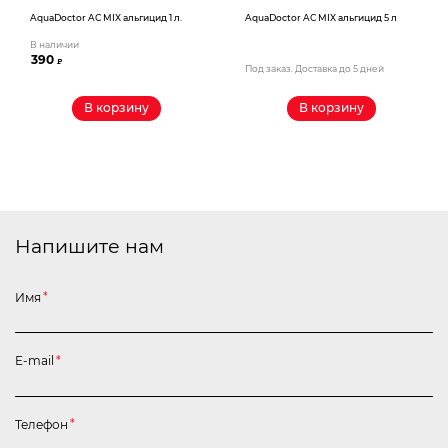
AquaDoctor AС MIX альгицид 1 л.
AquaDoctor AС MIX альгицид 5 л
В наличии
390
₽
Под заказ. Доставка до 5 дней
В корзину
В корзину
Напишите нам
Имя
*
E-mail
*
Телефон
*