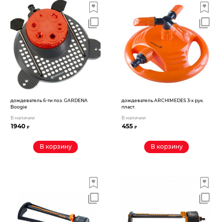
Электрохозтовары
дождеватель 6-ти поз. GARDENA
дождеватель ARCHIMEDES 3-х рук.
Boogie
пласт.
В наличии
В наличии
1940
455
₽
₽
В корзину
В корзину