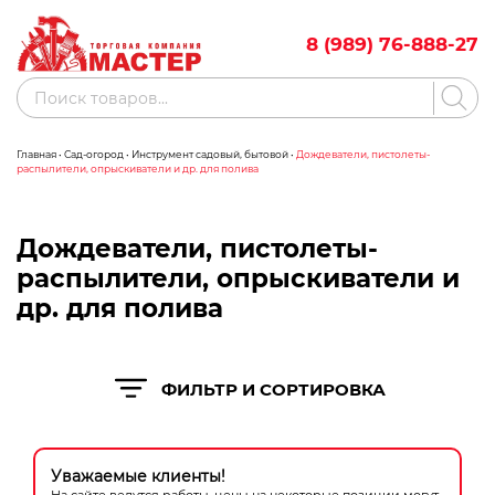
Skip
to
8 (989) 76-888-27
content
Поиск
товаров
Главная
•
Сад-огород
•
Инструмент садовый, бытовой
•
Дождеватели, пистолеты-
Акции
Бренды
распылители, опрыскиватели и др. для полива
Бассейны
Дождеватели, пистолеты-
Водоснабжение
распылители, опрыскиватели и
др. для полива
Измерительное оборудование
Инструмент ручной
ФИЛЬТР И СОРТИРОВКА
Клининговое оборудование
Компрессорное оборудование
Уважаемые клиенты!