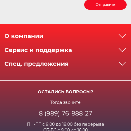
Отправить
О компании
О компании
Сервис и поддержка
Реквизиты
Как сделать заказ
Спец. предложения
Сервисный центр
Способы оплаты
Акции и спец.предложения
Контактная информация
Доставка
Бонусная программа
Сертификаты
Возрат и гарантия
ОСТАЛИСЬ ВОПРОСЫ?
Новости
Вакансии
Личный кабинет
Статьи
Тогда звоните
8 (989) 76-888-27
Часто задаваемые вопросы
ПН-ПТ с 9:00 до 18:00 без перерыва
СБ-ВС с 9:00 до 16:00