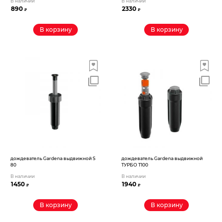
В наличии
В наличии
890
2330
₽
₽
В корзину
В корзину
дождеватель Gardena выдвижной S
дождеватель Gardena выдвижной
80
ТУРБО Т100
В наличии
В наличии
1450
1940
₽
₽
В корзину
В корзину