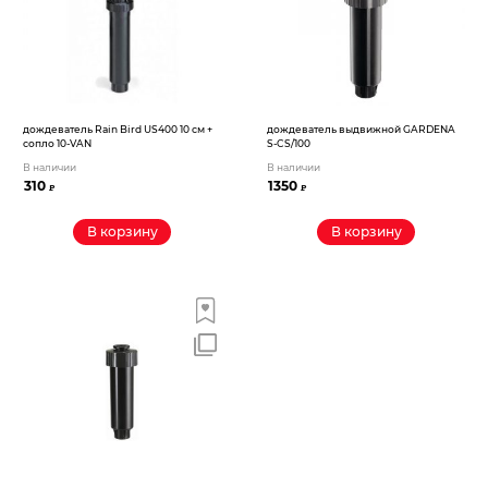
дождеватель Rain Bird US400 10 см +
дождеватель выдвижной GARDENA
сопло 10-VAN
S-CS/100
В наличии
В наличии
310
1350
₽
₽
В корзину
В корзину