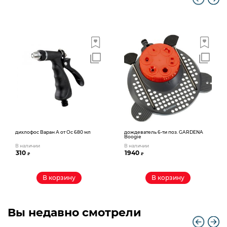
дихлофос Варан А от Ос 680 мл
дождеватель 6-ти поз. GARDENA
Boogie
В наличии
В наличии
310
1940
₽
₽
В корзину
В корзину
Вы недавно смотрели