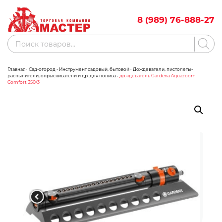
Skip
to
8 (989) 76-888-27
content
Поиск
товаров
Главная
•
Сад-огород
•
Инструмент садовый, бытовой
•
Дождеватели, пистолеты-
Акции
Бренды
распылители, опрыскиватели и др. для полива
•
дождеватель Gardena Aquazoom
Comfort 350/3
Бассейны
Водоснабжение
Измерительное оборудование
Инструмент ручной
Клининговое оборудование
Компрессорное оборудование