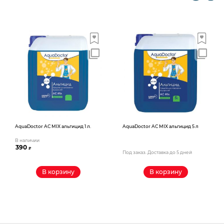
AquaDoctor AС MIX альгицид 1 л.
AquaDoctor AС MIX альгицид 5 л
В наличии
390
₽
Под заказ. Доставка до 5 дней
В корзину
В корзину