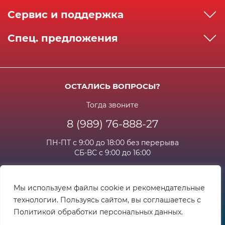
О компании
Сервис и поддержка
Реквизиты
Как сделать заказ
Спец. предложения
Сервисный центр
Способы оплаты
Акции и спец.предложения
Контактная информация
Доставка
Бонусная программа
Сертификаты
Возрат и гарантия
ОСТАЛИСЬ ВОПРОСЫ?
Новости
Вакансии
Личный кабинет
Статьи
Тогда звоните
8 (989) 76-888-27
Часто задаваемые вопросы
ПН-ПТ с 9:00 до 18:00 без перерыва
СБ-ВС с 9:00 до 16:00
Мы используем файлы cookie и рекомендательные
технологии. Пользуясь сайтом, вы соглашаетесь с
© 1998-2026
Торговая компания "Мастер"
. Все права защищены.
Политикой обработки персональных данных.
Разработка и развитие сайта