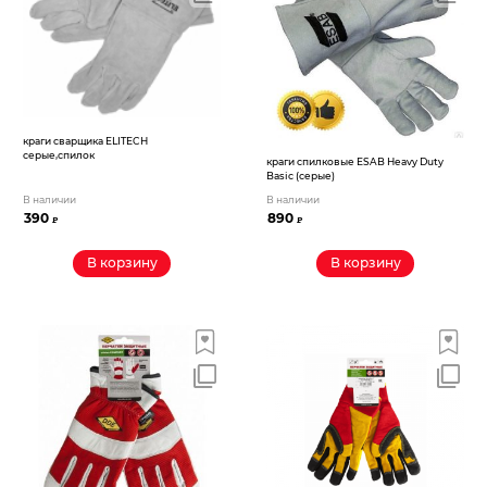
Электрохозтовары
краги сварщика ELITECH
серые,спилок
краги спилковые ESAB Heavy Duty
Basic (серые)
В наличии
В наличии
390
890
₽
₽
В корзину
В корзину