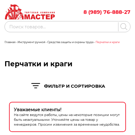
Skip
to
8 (989) 76-888-27
content
Поиск
товаров
Главная
•
Инструмент ручной
•
Средства защиты и охраны труда
•
Перчатки и краги
Акции
Бренды
Бассейны
Перчатки и краги
Водоснабжение
ФИЛЬТР И СОРТИРОВКА
Измерительное оборудование
Инструмент ручной
Уважаемые клиенты!
Клининговое оборудование
На сайте ведутся работы, цены на некоторые позиции могут
быть неактуальными. Уточняйте цены на товар у
Компрессорное оборудование
менеджеров. Просим извинения за временные неудобства.