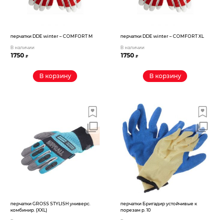
перчатки DDE winter – COMFORT M
перчатки DDE winter – COMFORT XL
В наличии
В наличии
1750
1750
₽
₽
В корзину
В корзину
перчатки GROSS STYLISH универс.
перчатки Бригадир устойчивые к
комбинир. (XXL)
порезам р. 10