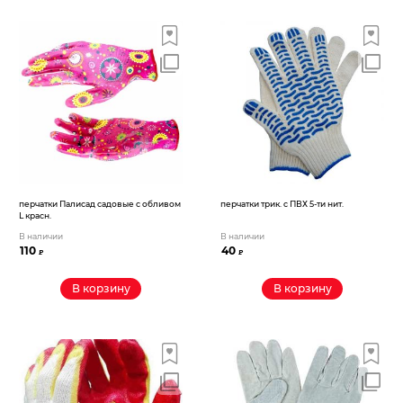
перчатки Палисад садовые с обливом
перчатки трик. с ПВХ 5-ти нит.
L красн.
В наличии
В наличии
110
40
₽
₽
В корзину
В корзину