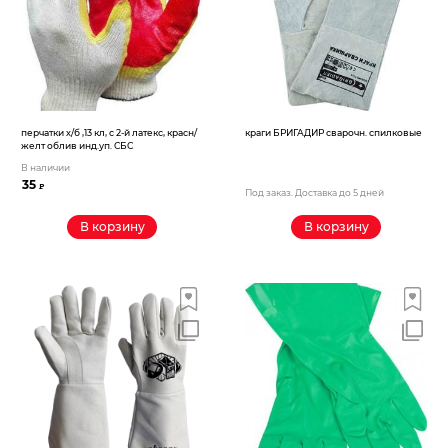
перчатки х/б ,13 кл, с 2-й латекс, красн/
краги БРИГАДИР сварочн. спилковые
желт облив инд.уп. СБС
В наличии
35
₽
Под заказ. Доставка до 5 дней
В корзину
В корзину