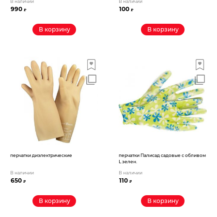
В наличии
В наличии
990
100
₽
₽
В корзину
В корзину
перчатки диэлектрические
перчатки Палисад садовые с обливом
L зелен.
В наличии
В наличии
650
110
₽
₽
В корзину
В корзину