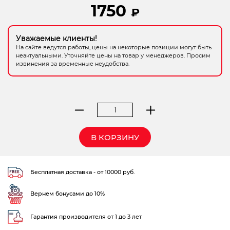
1750
₽
Электрохозтовары
Уважаемые клиенты!
На сайте ведутся работы, цены на некоторые позиции могут быть
неактуальными. Уточняйте цены на товар у менеджеров. Просим
извинения за временные неудобства.
Количество
товара
перчатки
В КОРЗИНУ
DDE
winter
-
Бесплатная доставка - от 10000 руб.
COMFORT
M
Вернем бонусами до 10%
Гарантия производителя от 1 до 3 лет