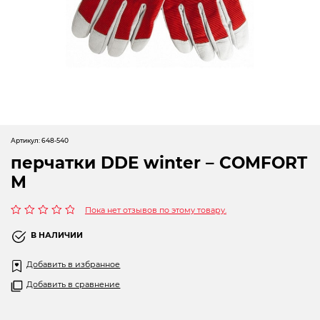
Новогодние товары
Отопление и климат
Подарочные сертификаты
Расходные материалы и оснастка
Сад-огород
Артикул:
648-540
Садовая техника
перчатки DDE winter – COMFORT
M
Сварочное оборудование
Пока нет отзывов по этому товару.
Спецодежда
Оценка
0
В НАЛИЧИИ
Станки
из
5
Добавить в избранное
Строительное оборудование
Добавить в сравнение
Электроинструмент