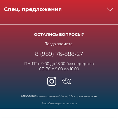
Реквизиты
Как сделать заказ
Спец. предложения
Сервисный центр
Способы оплаты
Акции и спец.предложения
Контактная информация
Доставка
Бонусная программа
Сертификаты
Возрат и гарантия
ОСТАЛИСЬ ВОПРОСЫ?
Новости
Вакансии
Личный кабинет
Статьи
Тогда звоните
8 (989) 76-888-27
Часто задаваемые вопросы
ПН-ПТ с 9:00 до 18:00 без перерыва
СБ-ВС с 9:00 до 16:00
© 1998-2026
Торговая компания "Мастер"
. Все права защищены.
Разработка и развитие сайта