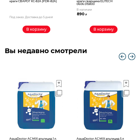
краги СВАРОГ КС-82А (PDR-82A)
краги сварщика ELITECH
0606.015800
В наличии
890
₽
Под заказ. Доставка до 5 дней
В корзину
В корзину
Вы недавно смотрели
AquaDoctor AС MIX альгицид 1 л.
AquaDoctor AС MIX альгицид 5 л