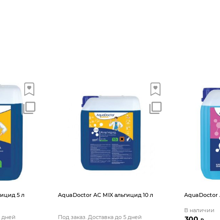
ицид 5 л
AquaDoctor AС MIX альгицид 10 л
AquaDoctor 
В наличии
5 дней
Под заказ. Доставка до 5 дней
300