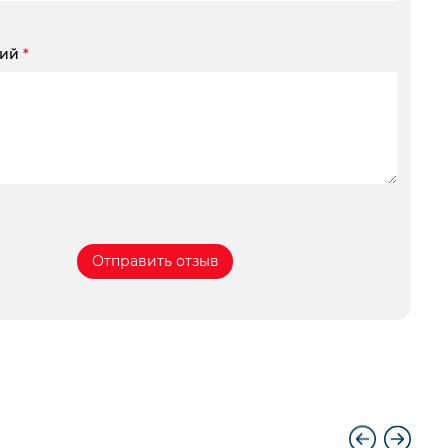
рий
*