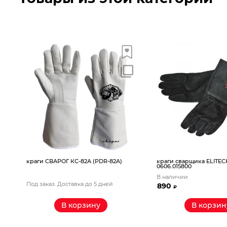
краги СВАРОГ КС-82А (PDR-82A)
краги сварщика ELITEC
0606.015800
В наличии
Под заказ. Доставка до 5 дней
890
₽
В корзину
В корзин