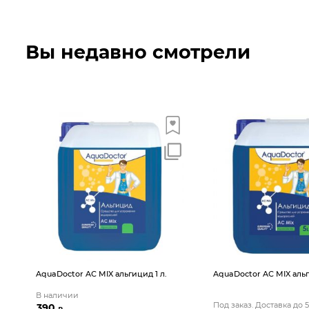
Вы недавно смотрели
AquaDoctor AС MIX альгицид 1 л.
AquaDoctor AС MIX альг
В наличии
Под заказ. Доставка до 
390