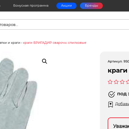
а
Бонусная программа
Акции
Бренды
в
атки и краги
•
краги БРИГАДИР сварочн. спилковые
Артикул:
95
краги
Оценка
0
ПОД 
из
5
Добави
Уважа