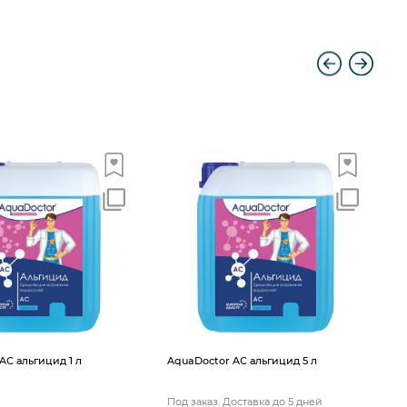
A
AС альгицид 1 л
AquaDoctor AС альгицид 5 л
Под заказ. Доставка до 5 дней
П