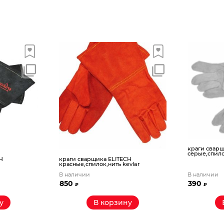
краги сварщ
серые,спил
H
краги сварщика ELITECH
красные,спилок,нить kevlar
В наличии
В наличии
850
390
₽
₽
у
В корзину