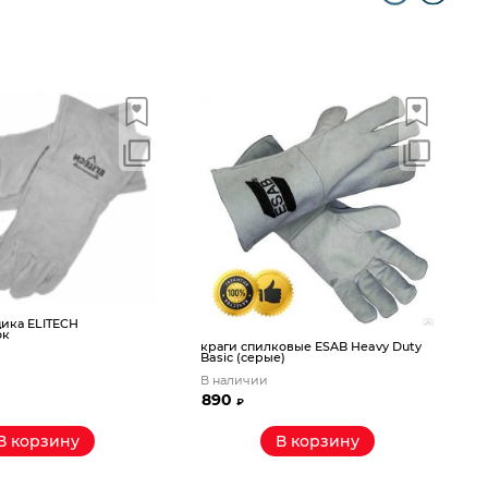
б
ика ELITECH
ок
краги спилковые ESAB Heavy Duty
Basic (серые)
В наличии
П
890
₽
В корзину
В корзину