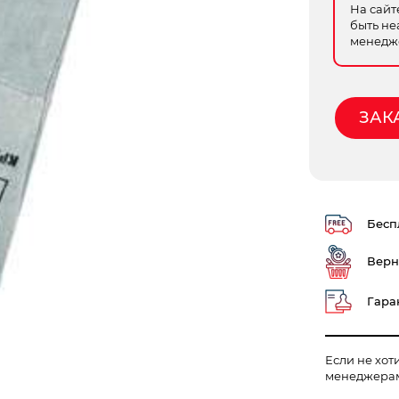
На сайт
быть не
менедже
ЗАК
Беспл
Верн
Гаран
Если не хот
менеджера