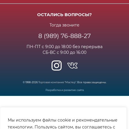
Доставка
Бонусная программа
Сертификаты
Возрат и гарантия
ОСТАЛИСЬ ВОПРОСЫ?
Новости
Вакансии
Личный кабинет
Статьи
Тогда звоните
8 (989) 76-888-27
Часто задаваемые вопросы
ПН-ПТ с 9:00 до 18:00 без перерыва
СБ-ВС с 9:00 до 16:00
© 1998-2026
Торговая компания "Мастер"
. Все права защищены.
Разработка и развитие сайта
Мы используем файлы cookie и рекомендательные
технологии. Пользуясь сайтом, вы соглашаетесь с