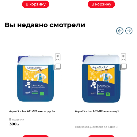
В корзину
В корзину
Вы недавно смотрели
AquaDoctor AС MIX альгицид 1 л.
AquaDoctor AС MIX альгицид 5 л
В наличии
390
₽
Под заказ. Доставка до 5 дней