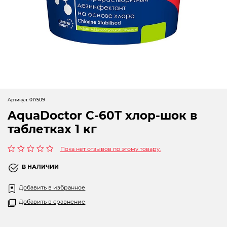
Новогодние товары
Отопление и климат
Подарочные сертификаты
Расходные материалы и оснастка
Сад-огород
Артикул:
017509
Садовая техника
AquaDoctor C-60T хлор-шок в
таблетках 1 кг
Сварочное оборудование
Пока нет отзывов по этому товару.
Спецодежда
Оценка
0
В НАЛИЧИИ
Станки
из
5
Добавить в избранное
Строительное оборудование
Добавить в сравнение
Электроинструмент