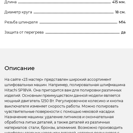
Длина
415 мм.
Диаметр круга
18 см.
Резьба шпинделя
M14
Защита от перегрева
да
Описание
На сайте «23 мастер» представлен широкий ассортимент
шлифовальных машин. Например, полировальная шлифмашина
Hitachi SP18VA. Она пригодится вам для полировки различных
изделий. Основным преимуществом данной модели является
мощный двигатель 1250 Вт. Регулировочное колесико и кнопка
выключателя изменяет скорость работы. Можно полировать
чувствительные поверхности с помощью меховой насадки.
Назначение машины: удаление литников и окончательная
обработка литых деталей, а также деталей из различных
материалов: стали, бронзы, алюминия. Возможно производить
шлифовку сварных узлов или деталей, которые получаются с