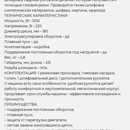
помощью газовой резки. Проводится также шлифовка
синтетических материалов, шифера, кирпича, мрамора.
ТЕХНИЧЕСКИЕ ХАРАКТЕРИСТИКИ:
Мощность, Вт -1250
Напряжение, В – 220
Диаметр диска, мм – 180
Электрорегулировка оборотов – да
Плавный пуск – да
Комплектация – коробка
Поддержание постоянных оборотов под нагрузкой – да
Вес, кг – 2,8
Габариты, мм, длина – 415
Резьба шпинделя – М14
КОМПЛЕКТАЦИЯ: 1 резиновая прокладка; 1 меховая насадка;
1 ключ; 1 шлифовальный диск; 1 дополнительная рукоятка.
У машины есть свои особенности: удобная рукоятка делает
работу комфортной и неутомительной; металлический корпус
продлевает срок службы машины – эффективное охлаждение и
прочность.
ПРЕИМУЩЕСТВА:
– поддержание постоянных оборотов;
– плавный пуск;
– защита от перегрузки двигателя;
– легкая замена износившихся щеток;