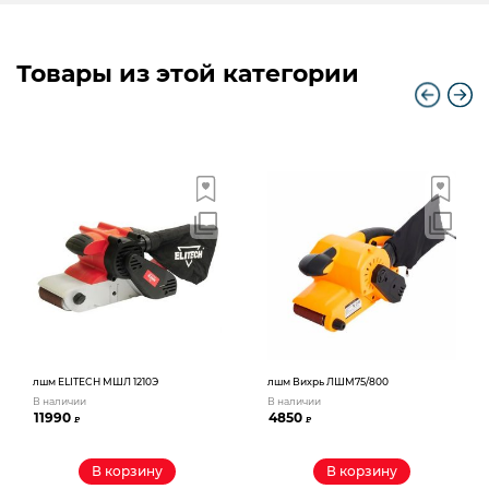
Товары из этой категории
лшм ELITECH МШЛ 1210Э
лшм Вихрь ЛШМ75/800
В наличии
В наличии
11990
4850
₽
₽
В корзину
В корзину