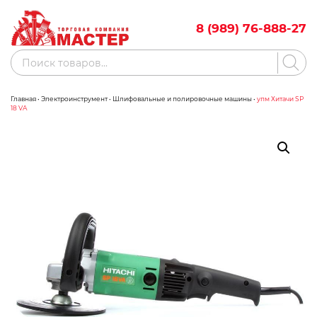
Skip
to
8 (989) 76-888-27
content
Поиск
товаров
Главная
•
Электроинструмент
•
Шлифовальные и полировочные машины
•
упм Хитачи SP
Акции
Бренды
18 VA
Бассейны
Водоснабжение
Измерительное оборудование
Инструмент ручной
Клининговое оборудование
Компрессорное оборудование