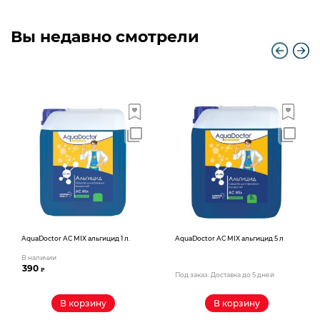
Вы недавно смотрели
AquaDoctor AС MIX альгицид 1 л.
AquaDoctor AС MIX альгицид 5 л
В наличии
390
₽
Под заказ. Доставка до 5 дней
В корзину
В корзину