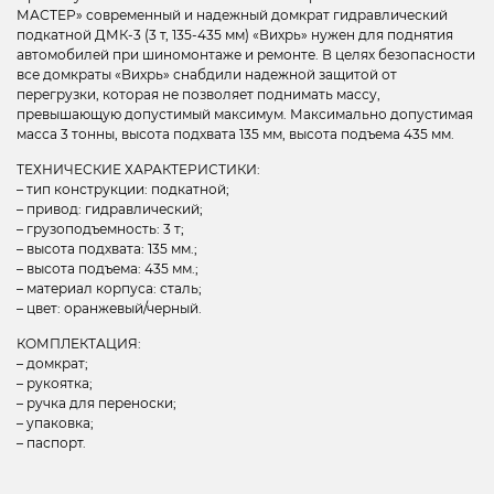
МАСТЕР» современный и надежный домкрат гидравлический
подкатной ДМК-3 (3 т, 135-435 мм) «Вихрь» нужен для поднятия
автомобилей при шиномонтаже и ремонте. В целях безопасности
все домкраты «Вихрь» снабдили надежной защитой от
перегрузки, которая не позволяет поднимать массу,
превышающую допустимый максимум. Максимально допустимая
масса 3 тонны, высота подхвата 135 мм, высота подъема 435 мм.
ТЕХНИЧЕСКИЕ ХАРАКТЕРИСТИКИ:
– тип конструкции: подкатной;
– привод: гидравлический;
– грузоподъемность: 3 т;
– высота подхвата: 135 мм.;
– высота подъема: 435 мм.;
– материал корпуса: сталь;
– цвет: оранжевый/черный.
КОМПЛЕКТАЦИЯ:
– домкрат;
– рукоятка;
– ручка для переноски;
– упаковка;
– паспорт.