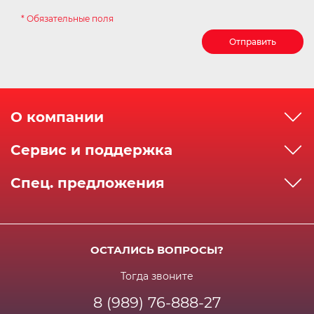
* Обязательные поля
Отправить
О компании
О компании
Сервис и поддержка
Реквизиты
Как сделать заказ
Спец. предложения
Сервисный центр
Способы оплаты
Акции и спец.предложения
Контактная информация
Доставка
Бонусная программа
Сертификаты
Возрат и гарантия
ОСТАЛИСЬ ВОПРОСЫ?
Новости
Вакансии
Личный кабинет
Статьи
Тогда звоните
8 (989) 76-888-27
Часто задаваемые вопросы