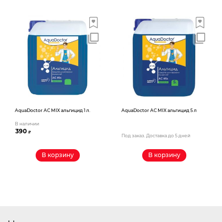
AquaDoctor AС MIX альгицид 1 л.
AquaDoctor AС MIX альгицид 5 л
В наличии
390
₽
Под заказ. Доставка до 5 дней
В корзину
В корзину