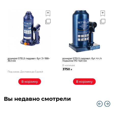
домкрат STELS гидравл. бут. 3 т 188–
домкрат STELS гидравл. бут. 4 т, h
363 мм
подъема 170–420 мм
В наличии
3750
₽
Под заказ. Доставка до 5 дней
В корзину
В корзину
Вы недавно смотрели