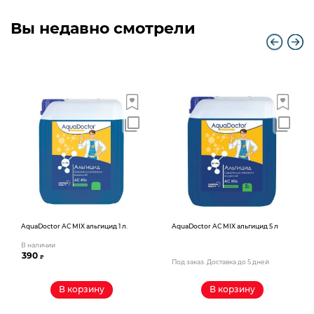
Вы недавно смотрели
AquaDoctor AС MIX альгицид 1 л.
AquaDoctor AС MIX альгицид 5 л
В наличии
390
₽
Под заказ. Доставка до 5 дней
В корзину
В корзину