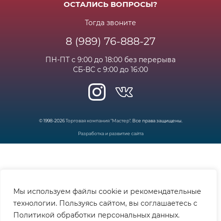
Возрат и гарантия
ОСТАЛИСЬ ВОПРОСЫ?
Новости
Вакансии
Личный кабинет
Статьи
Тогда звоните
8 (989) 76-888-27
Часто задаваемые вопросы
ПН-ПТ с 9:00 до 18:00 без перерыва
СБ-ВС с 9:00 до 16:00
© 1998-2026
Торговая компания "Мастер"
. Все права защищены.
Разработка и развитие сайта
Мы используем файлы cookie и рекомендательные
технологии. Пользуясь сайтом, вы соглашаетесь с
Политикой обработки персональных данных.