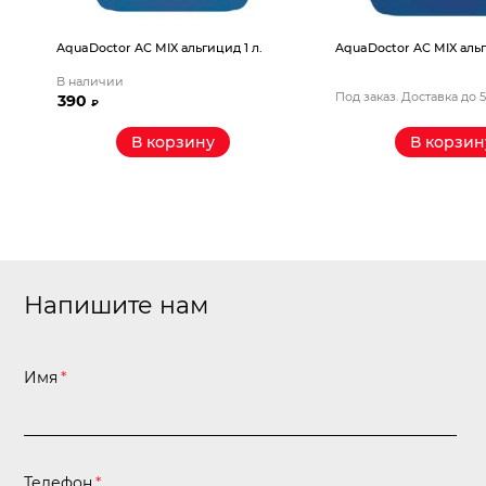
AquaDoctor AС MIX альгицид 1 л.
AquaDoctor AС MIX альг
В наличии
Под заказ. Доставка до 
390
₽
В корзину
В корзин
Напишите нам
Имя
*
Телефон
*