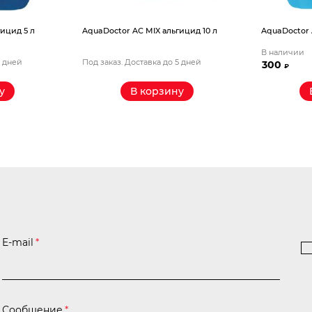
ицид 5 л
AquaDoctor AС MIX альгицид 10 л
AquaDoctor 
В наличии
5 дней
Под заказ. Доставка до 5 дней
300
₽
у
В корзину
E-mail
*
Сообщение
*