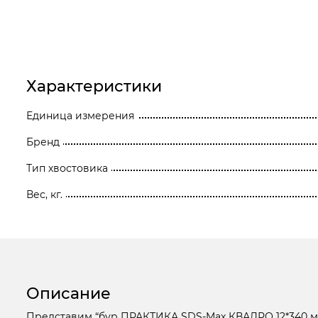
Станки
Строительное оборудование
Электроинструмент
Характеристики
Электрохозтовары
Единица измерения
Бренд
Тип хвостовика
Вес, кг.
Описание
Представим “бур ПРАКТИКА SDS-Max КВАДРО 12*340 м