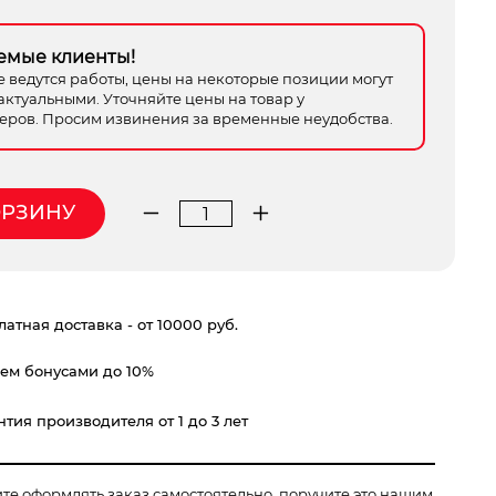
емые клиенты!
е ведутся работы, цены на некоторые позиции могут
актуальными. Уточняйте цены на товар у
ров. Просим извинения за временные неудобства.
ОРЗИНУ
Количество
товара
бур
ПРАКТИКА
атная доставка - от 10000 руб.
SDS-
Max
ем бонусами до 10%
КВАДРО
12*340
тия производителя от 1 до 3 лет
мм
ЭКСПЕРТ
ите оформлять заказ самостоятельно, поручите это нашим