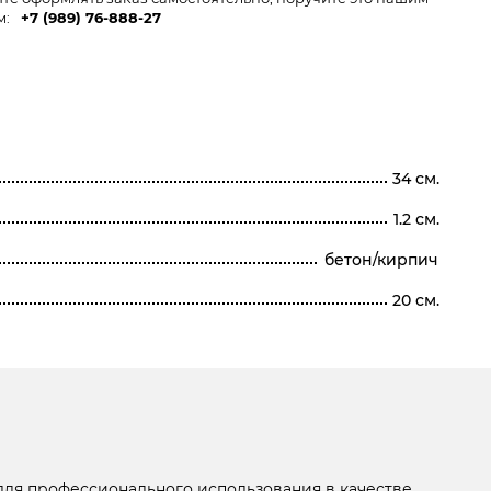
м:
+7 (989) 76-888-27
34 см.
1.2 см.
бетон/кирпич
20 см.
ля профессионального использования в качестве