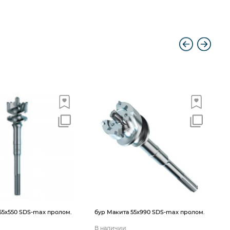
б
55х550 SDS-max пролом.
бур Макита 55х990 SDS-max пролом.
В наличии
В