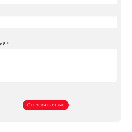
рий
*