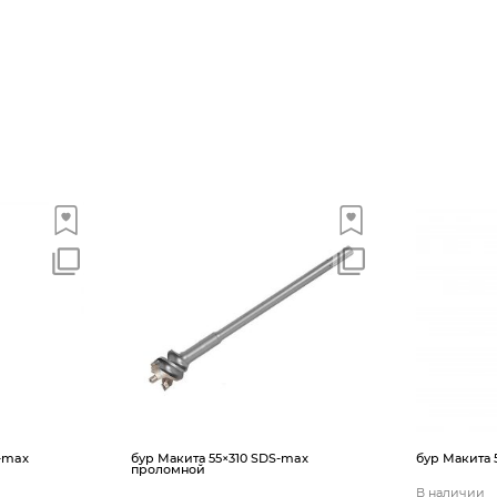
-max
бур Макита 55×310 SDS-max
бур Макита 
проломной
В наличии