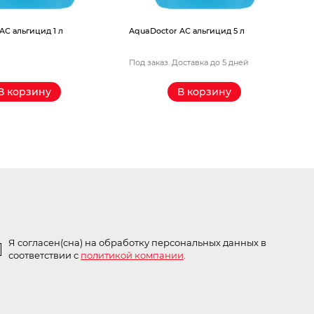
AС альгицид 1 л
AquaDoctor AС альгицид 5 л
Под заказ. Доставка до 5 дней
П
В корзину
В корзину
Я согласен(сна) на обработку персональных данных в
соответствии с
политикой компании
.