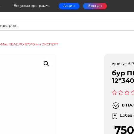
а
Бонусная программа
Акции
Бренды
в
-Max КВАДРО 12*340 мм ЭКСПЕРТ
Артикул:
647
бур 
12*34
Оценка
0
В НА
из
5
Добави
75