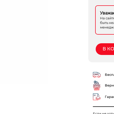
Уважа
На сайт
быть не
менедже
В К
Беспл
Верн
Гаран
Если не хот