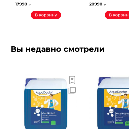
17990
20990
₽
₽
В корзину
В корзин
Вы недавно смотрели