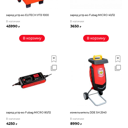
заряд.устр-во ELITECH УПЗ 1000
заряд.устр-во Fubag MICRO 40/12
В наличии
В наличии
45990
3650
₽
₽
В корзину
В корзину
заряд.устр-во Fubag MICRO 80/12
измельчитель DDE SH 2540
В наличии
В наличии
4250
8990
₽
₽