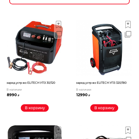
заряд.устр-во ELITECH УПЗ 30/120
заряд.устр-во ELITECH УПЗ 320/180
В наличии
В наличии
8990
12990
₽
₽
В корзину
В корзину