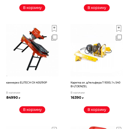
В корзину
В корзину
камнерез ELITECH СК 400/90Р
Каретка эл. д/тельфера T-1000, 1 т, 540
Вт // DENZEL
В наличии
В наличии
84990
16390
₽
₽
В корзину
В корзину