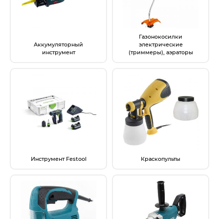
Новогодние товары
Отопление и климат
Газонокосилки
Подарочные сертификаты
Аккумуляторный
электрические
инструмент
(триммеры), аэраторы
Расходные материалы и оснастка
Сад-огород
Садовая техника
Сварочное оборудование
Спецодежда
Инструмент Festool
Краскопульты
Станки
Строительное оборудование
Электроинструмент