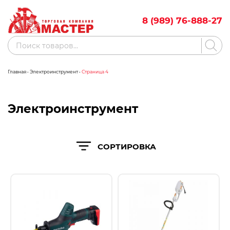
Skip
to
8 (989) 76-888-27
content
Поиск
товаров
Главная
•
Электроинструмент
•
Страница 4
Акции
Бренды
Бассейны
Электроинструмент
Водоснабжение
СОРТИРОВКА
Измерительное оборудование
Инструмент ручной
Клининговое оборудование
Компрессорное оборудование