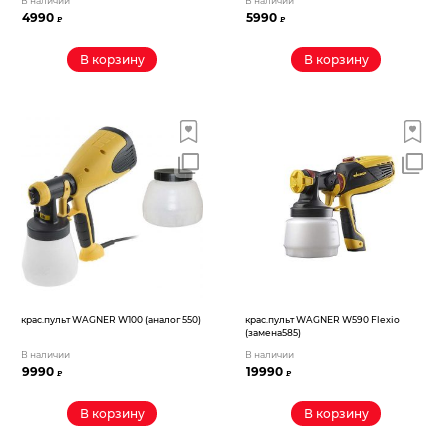
В наличии
В наличии
4990
5990
₽
₽
В корзину
В корзину
крас.пульт WAGNER W100 (аналог 550)
крас.пульт WAGNER W590 Flexio
(замена585)
В наличии
В наличии
9990
19990
₽
₽
В корзину
В корзину