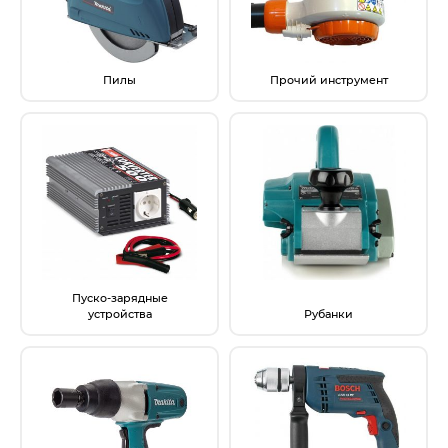
Пилы
Прочий инструмент
Пуско-зарядные
устройства
Рубанки