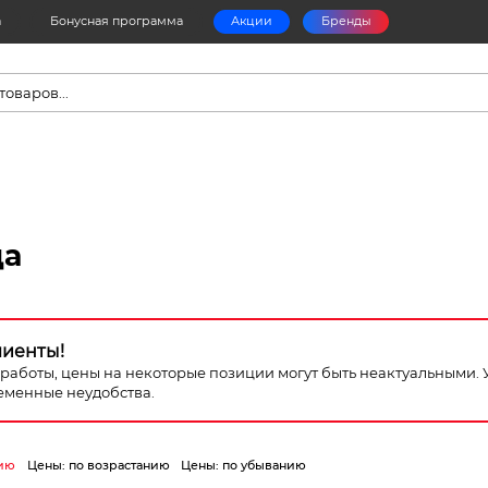
а
Бонусная программа
Акции
Бренды
в
да
лиенты!
я работы, цены на некоторые позиции могут быть неактуальными.
еменные неудобства.
ию
Цены: по возрастанию
Цены: по убыванию