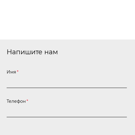
Станки
Строительное оборудование
Электроинструмент
Электрохозтовары
Напишите нам
Имя
*
Телефон
*