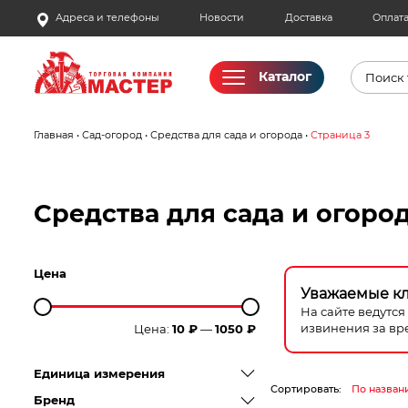
Skip
Адреса и телефоны
Новости
Доставка
Оплат
to
content
Поиск
Каталог
товаро
Главная
•
Сад-огород
•
Средства для сада и огорода
•
Страница 3
Акции
Бассейны
Средства для сада и огоро
Водоснабжение
Цена
Измерительное оборудование
Уважаемые к
На сайте ведутс
извинения за вр
Цена:
10 ₽
—
1050 ₽
Инструмент ручной
Единица измерения
Клининговое оборудование
Сортировать:
По назван
Бренд