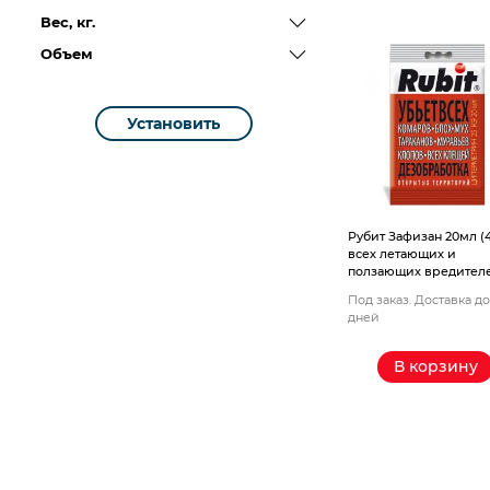
Компрессорное оборудование
Вес, кг.
Объем
Новогодние товары
Установить
Отопление и климат
Подарочные сертификаты
Расходные материалы и оснастка
Рубит Зафизан 20мл (4
всех летающих и
ползающих вредител
Сад-огород
Под заказ. Доставка до
дней
Садовая техника
В корзину
Сварочное оборудование
Спецодежда