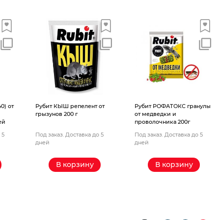
0) от
Рубит КЫШ репелент от
Рубит РОФАТОКС гранулы
грызунов 200 г
от медведки и
ей
проволочника 200г
 5
Под заказ. Доставка до 5
Под заказ. Доставка до 5
дней
дней
В корзину
В корзину