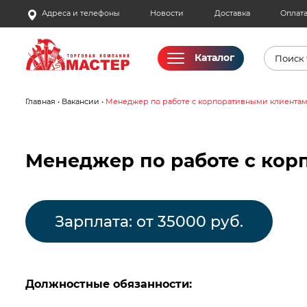
Skip
Адреса и телефоны
Новости
Доставка
Оплат
to
content
Поиск
Каталог
товаро
Главная
•
Вакансии
•
Менеджер по работе с корпоративными клиента
Акции
Бассейны
Менеджер по работе с ко
Водоснабжение
Зарплата: от 35000 руб.
Измерительное оборудование
Инструмент ручной
Должностные обязанности:
Клининговое оборудование