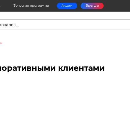
а
Бонусная программа
Акции
Бренды
в
ми
рпоративными клиентами