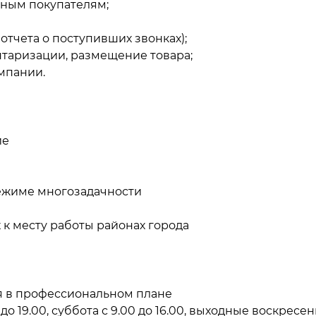
чным покупателям;
отчета о поступивших звонках);
нтаризации, размещение товара;
мпании.
ие
режиме многозадачности
к месту работы районах города
я в профессиональном плане
0 до 19.00, суббота с 9.00 до 16.00, выходные воскресе