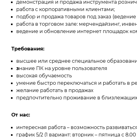
демонстрация и продажа инструмента розни
Компрессорное оборудование
работа с корпоративными клиентами;
подбор и продажа товаров под заказ (ведение 
Новогодние товары
работа в торговом зале: мерчендайзинг, инве
ведение и обновление интернет площадок ко
Отопление и климат
Требования:
Подарочные сертификаты
высшее или среднее специальное образован
Расходные материалы и оснастка
з
нание ПК на уровне пользователя
высокая обучаемость
Сад-огород
умение быстро переключаться и работать в 
желание работать в продажах
Садовая техника
предпочтительно проживание в близлежащих 
Сварочное оборудование
От нас:
Спецодежда
интересная работа – возможность развиватьс
график 5/2 (1 вариант: вторник – пятница с 8.0