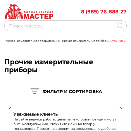
Skip
to
8 (989) 76-888-27
content
Поиск
товаров
Главная
•
Измерительное оборудование
•
Прочие измерительные приборы
•
Страница 2
Акции
Бренды
Бассейны
Прочие измерительные
приборы
Водоснабжение
Измерительное оборудование
ФИЛЬТР И СОРТИРОВКА
Инструмент ручной
Клининговое оборудование
Уважаемые клиенты!
На сайте ведутся работы, цены на некоторые позиции могут
Компрессорное оборудование
быть неактуальными. Уточняйте цены на товар у
менеджеров. Просим извинения за временные неудобства.