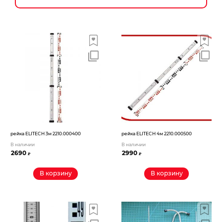
Новогодние товары
Отопление и климат
Подарочные сертификаты
Расходные материалы и оснастка
Сад-огород
Садовая техника
Сварочное оборудование
рейка ELITECH 3м 2210.000400
рейка ELITECH 4м 2210.000500
В наличии
В наличии
Спецодежда
2690
2990
₽
₽
Станки
В корзину
В корзину
Строительное оборудование
Электроинструмент