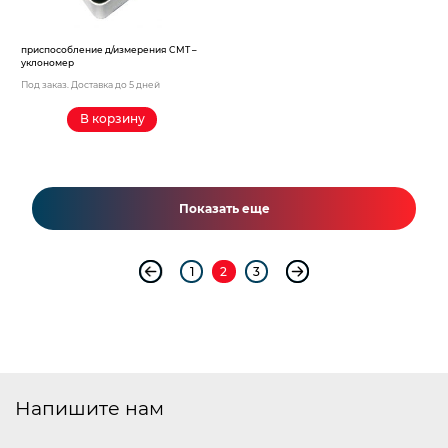
приспособление д/измерения CMT –
уклономер
Под заказ. Доставка до 5 дней
В корзину
Показать еще
1
2
3
Напишите нам