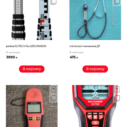
Электрохозтовары
рейка ELITECH 5м 2210.000600
стетоскоп механика ДТ
В наличии
В наличии
3990
475
₽
₽
В корзину
В корзину