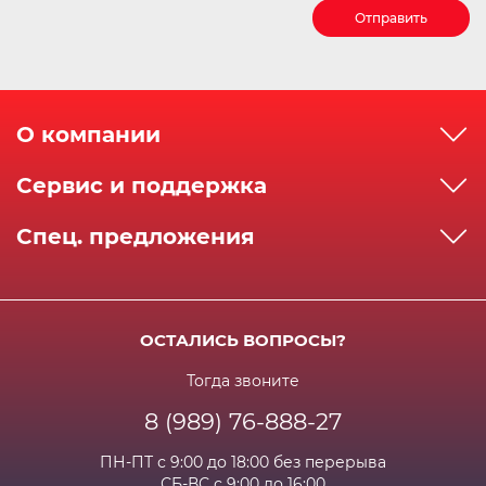
Отправить
О компании
О компании
Сервис и поддержка
Реквизиты
Как сделать заказ
Спец. предложения
Сервисный центр
Способы оплаты
Акции и спец.предложения
Контактная информация
Доставка
Бонусная программа
Сертификаты
Возрат и гарантия
ОСТАЛИСЬ ВОПРОСЫ?
Новости
Вакансии
Личный кабинет
Статьи
Тогда звоните
8 (989) 76-888-27
Часто задаваемые вопросы
ПН-ПТ с 9:00 до 18:00 без перерыва
СБ-ВС с 9:00 до 16:00