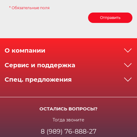
* Обязательные поля
Отправить
О компании
О компании
Сервис и поддержка
Реквизиты
Как сделать заказ
Спец. предложения
Сервисный центр
Способы оплаты
Акции и спец.предложения
Контактная информация
Доставка
Бонусная программа
Сертификаты
Возрат и гарантия
ОСТАЛИСЬ ВОПРОСЫ?
Новости
Вакансии
Личный кабинет
Статьи
Тогда звоните
8 (989) 76-888-27
Часто задаваемые вопросы