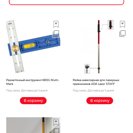
Новогодние товары
Отопление и климат
Подарочные сертификаты
Расходные материалы и оснастка
Сад-огород
Садовая техника
Сварочное оборудование
Разметочный инструмент KREG Multi-
Рейка нивелирная для лазерных
Mark
приемников ADA Laser STAFF
Спецодежда
Под заказ. Доставка до 5 дней
Под заказ. Доставка до 5 дней
В корзину
В корзину
Станки
Строительное оборудование
Электроинструмент