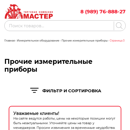
Skip
to
8 (989) 76-888-27
content
Поиск
товаров
Главная
•
Измерительное оборудование
•
Прочие измерительные приборы
•
Страница 3
Акции
Бренды
Бассейны
Прочие измерительные
приборы
Водоснабжение
Измерительное оборудование
ФИЛЬТР И СОРТИРОВКА
Инструмент ручной
Клининговое оборудование
Уважаемые клиенты!
На сайте ведутся работы, цены на некоторые позиции могут
Компрессорное оборудование
быть неактуальными. Уточняйте цены на товар у
менеджеров. Просим извинения за временные неудобства.