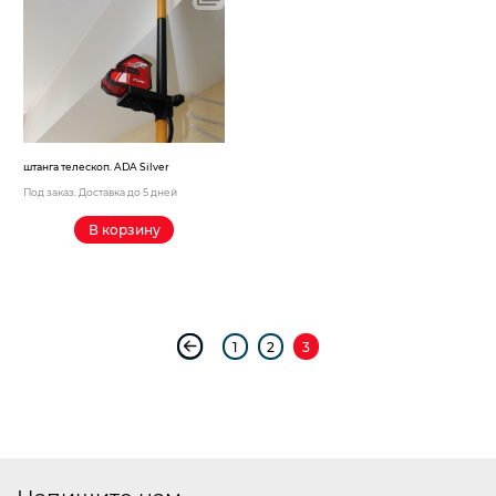
Электрохозтовары
штанга телескоп. ADA Silver
Под заказ. Доставка до 5 дней
В корзину
1
2
3