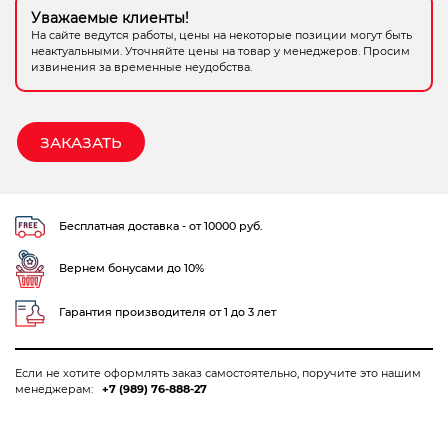
Уважаемые клиенты!
Электрохозтовары
На сайте ведутся работы, цены на некоторые позиции могут быть
неактуальными. Уточняйте цены на товар у менеджеров. Просим
извинения за временные неудобства.
ЗАКАЗАТЬ
Бесплатная доставка - от 10000 руб.
Вернем бонусами до 10%
Гарантия производителя от 1 до 3 лет
Если не хотите оформлять заказ самостоятельно, поручите это нашим
менеджерам:
+7 (989) 76-888-27