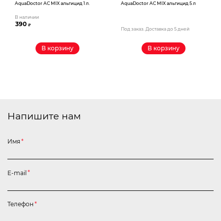
AquaDoctor AС MIX альгицид 1 л.
AquaDoctor AС MIX альгицид 5 л
В наличии
390
₽
Под заказ. Доставка до 5 дней
В корзину
В корзину
Напишите нам
Имя
*
E-mail
*
Телефон
*