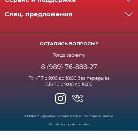
Реквизиты
Как сделать заказ
Спец. предложения
Сервисный центр
Способы оплаты
Акции и спец.предложения
Контактная информация
Доставка
Бонусная программа
Сертификаты
Возрат и гарантия
ОСТАЛИСЬ ВОПРОСЫ?
Новости
Вакансии
Личный кабинет
Статьи
Тогда звоните
8 (989) 76-888-27
Часто задаваемые вопросы
ПН-ПТ с 9:00 до 18:00 без перерыва
СБ-ВС с 9:00 до 16:00
© 1998-2026
Торговая компания "Мастер"
. Все права защищены.
Разработка и развитие сайта