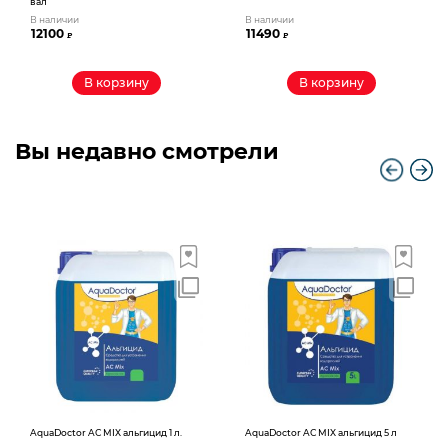
вал
В наличии
В наличии
12100
11490
₽
₽
В корзину
В корзину
Вы недавно смотрели
AquaDoctor AС MIX альгицид 1 л.
AquaDoctor AС MIX альгицид 5 л