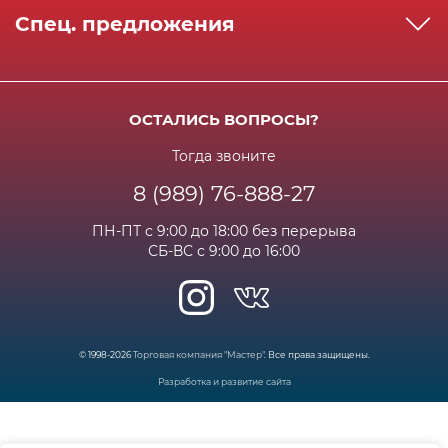
Как сделать заказ
Спец. предложения
Сервисный центр
Способы оплаты
Акции и спец.предложения
Контактная информация
Доставка
Бонусная программа
Сертификаты
Возрат и гарантия
ОСТАЛИСЬ ВОПРОСЫ?
Новости
Вакансии
Личный кабинет
Статьи
Тогда звоните
8 (989) 76-888-27
Часто задаваемые вопросы
ПН-ПТ с 9:00 до 18:00 без перерыва
СБ-ВС с 9:00 до 16:00
© 1998-2026
Торговая компания "Мастер"
. Все права защищены.
Разработка и развитие сайта