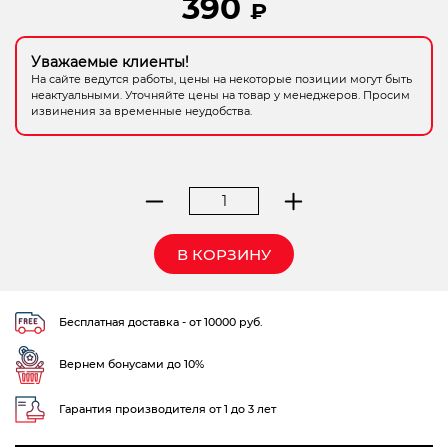
390
₽
Электрохозтовары
Уважаемые клиенты!
На сайте ведутся работы, цены на некоторые позиции могут быть
неактуальными. Уточняйте цены на товар у менеджеров. Просим
извинения за временные неудобства.
Количество
товара
грунт
В КОРЗИНУ
Хвойный
лес
Наша
Бесплатная доставка - от 10000 руб.
Дача
42
Вернем бонусами до 10%
л
Лама
Торф
Гарантия производителя от 1 до 3 лет