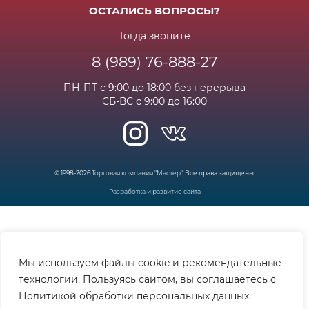
Возрат и гарантия
ОСТАЛИСЬ ВОПРОСЫ?
Новости
Вакансии
Личный кабинет
Статьи
Тогда звоните
8 (989) 76-888-27
Часто задаваемые вопросы
ПН-ПТ с 9:00 до 18:00 без перерыва
СБ-ВС с 9:00 до 16:00
© 1998-2026
Торговая компания "Мастер"
. Все права защищены.
Разработка и развитие сайта
Мы используем файлы cookie и рекомендательные
технологии. Пользуясь сайтом, вы соглашаетесь с
Политикой обработки персональных данных.