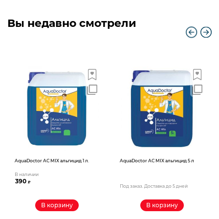
Вы недавно смотрели
AquaDoctor AС MIX альгицид 1 л.
AquaDoctor AС MIX альгицид 5 л
В наличии
390
₽
Под заказ. Доставка до 5 дней
В корзину
В корзину