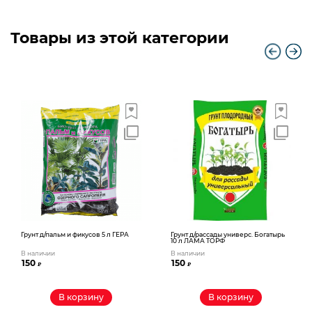
Товары из этой категории
Грунт д/пальм и фикусов 5 л ГЕРА
Грунт д/рассады универс. Богатырь
10 л ЛАМА ТОРФ
В наличии
В наличии
150
150
₽
₽
В корзину
В корзину