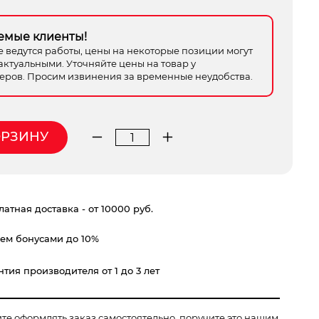
емые клиенты!
е ведутся работы, цены на некоторые позиции могут
актуальными. Уточняйте цены на товар у
ров. Просим извинения за временные неудобства.
ОРЗИНУ
Количество
товара
лестница
3-
атная доставка - от 10000 руб.
х
секц.
ем бонусами до 10%
7ступ.
1,96/3,07/3,93м
тия производителя от 1 до 3 лет
ите оформлять заказ самостоятельно, поручите это нашим