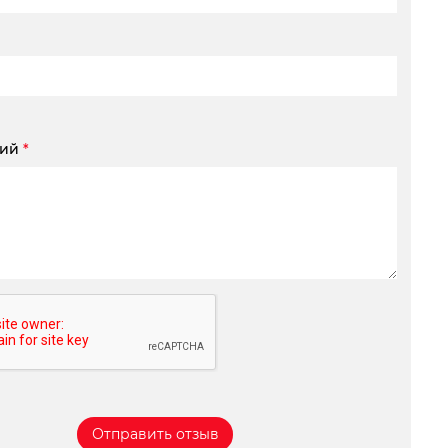
рий
*