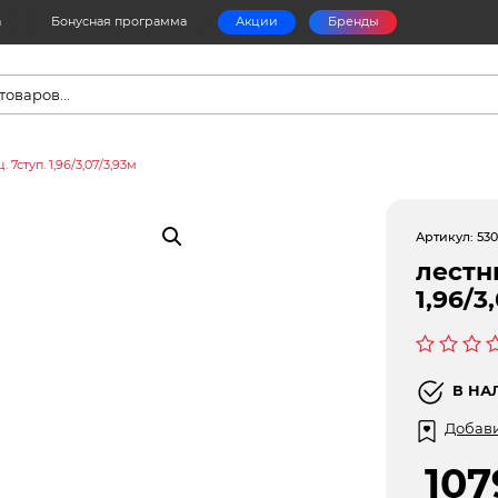
а
Бонусная программа
Акции
Бренды
в
 7ступ. 1,96/3,07/3,93м
Артикул:
53
лестни
1,96/3
Оценка
0
В НА
из
5
Добави
10