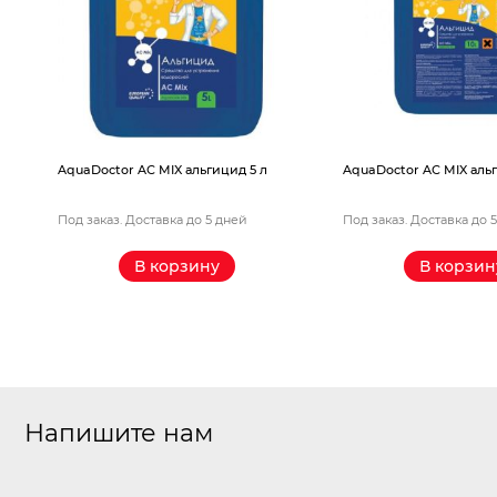
AquaDoctor AС MIX альгицид 5 л
AquaDoctor AС MIX альг
Под заказ. Доставка до 5 дней
Под заказ. Доставка до 
В корзину
В корзин
Напишите нам