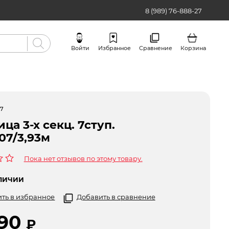
8 (989) 76-888-27
Войти
Избранное
Сравнение
Корзина
Бренды
07
ца 3-х секц. 7ступ.
,07/3,93м
Пока нет отзывов по этому товару.
ЛИЧИИ
ть в избранное
Добавить в сравнение
790
₽