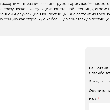
й ассортимент различного инструментария, необходиомого 
бе сразу несколько функций: приставной лестницы, стремян
ионной и двухсекционной лестницы. Она состоит из трех ч
юю секцию как отдельную небольшую приставную лестницу.
Ваш отзыв 
Спасибо, ч
Ваш адрес emai
Оцените п
Имя
*