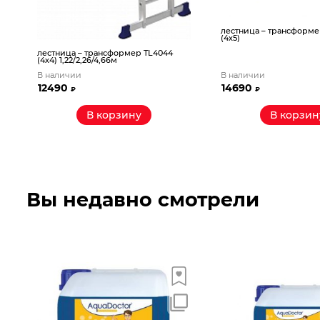
лестница – трансформе
(4х5)
лестница – трансформер TL4044
(4х4) 1,22/2,26/4,66м
В наличии
В наличии
12490
14690
₽
₽
В корзину
В корзин
Вы недавно смотрели