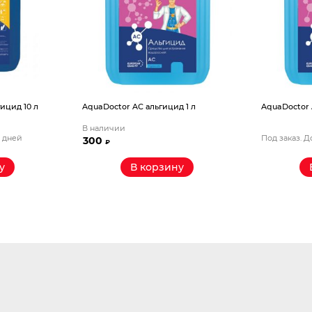
ицид 10 л
AquaDoctor AС альгицид 1 л
AquaDoctor 
В наличии
5 дней
Под заказ. Д
300
₽
у
В корзину