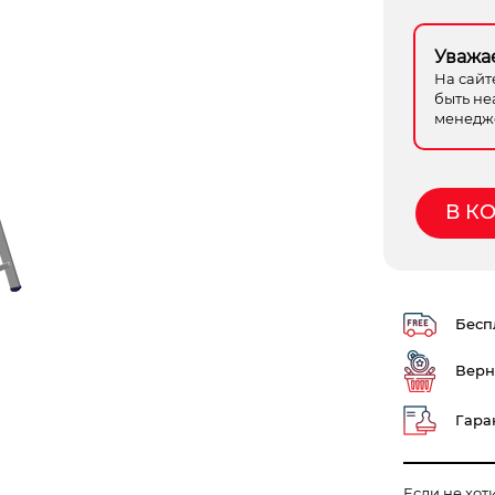
Уважа
На сайт
быть не
менедже
В К
Беспл
Верн
Гаран
Если не хот