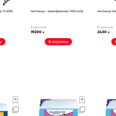
р TL4055
лестница – трансформер Т455 (4х5)
лестница 1се
В наличии
В наличии
19200
2430
₽
₽
у
В корзину