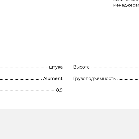
менеджера
штука
Высота
Alument
Грузоподъемность
8.9