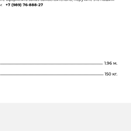
м:
+7 (989) 76-888-27
1.96 м.
150 кг.