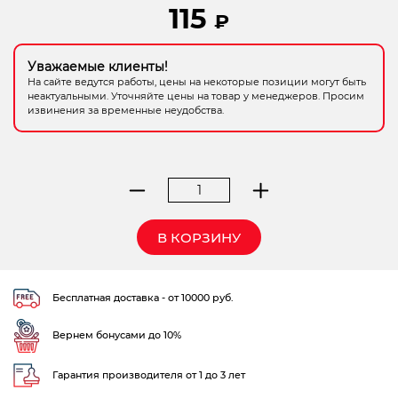
115
₽
Электрохозтовары
Уважаемые клиенты!
На сайте ведутся работы, цены на некоторые позиции могут быть
неактуальными. Уточняйте цены на товар у менеджеров. Просим
извинения за временные неудобства.
Количество
товара
маска
В КОРЗИНУ
сварочн.
ARCHIMEDES
Stabi
Бесплатная доставка - от 10000 руб.
Вернем бонусами до 10%
Гарантия производителя от 1 до 3 лет