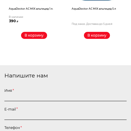
AquaDoctor AС MIX альгицид 1 л.
AquaDoctor AС MIX альгицид 5 л
В наличии
390
₽
Под заказ. Доставка до 5 дней
В корзину
В корзину
Напишите нам
Имя
*
E-mail
*
Телефон
*