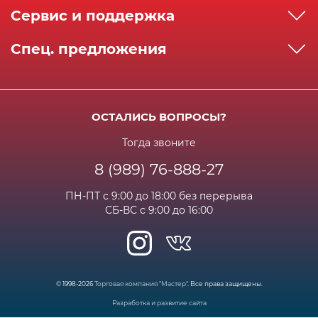
О компании
Сервис и поддержка
Реквизиты
Как сделать заказ
Спец. предложения
Сервисный центр
Способы оплаты
Акции и спец.предложения
Контактная информация
Доставка
Бонусная программа
Сертификаты
Возрат и гарантия
ОСТАЛИСЬ ВОПРОСЫ?
Новости
Вакансии
Личный кабинет
Статьи
Тогда звоните
8 (989) 76-888-27
Часто задаваемые вопросы
ПН-ПТ с 9:00 до 18:00 без перерыва
СБ-ВС с 9:00 до 16:00
© 1998-2026
Торговая компания "Мастер"
. Все права защищены.
Разработка и развитие сайта