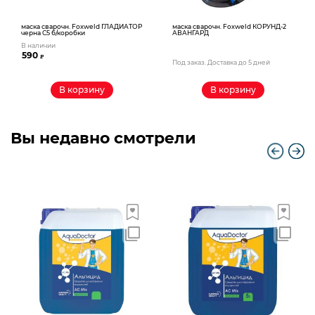
маска сварочн. Foxweld ГЛАДИАТОР
маска сварочн. Foxweld КОРУНД-2
черна С5 б/коробки
АВАНГАРД
В наличии
590
₽
Под заказ. Доставка до 5 дней
В корзину
В корзину
Вы недавно смотрели