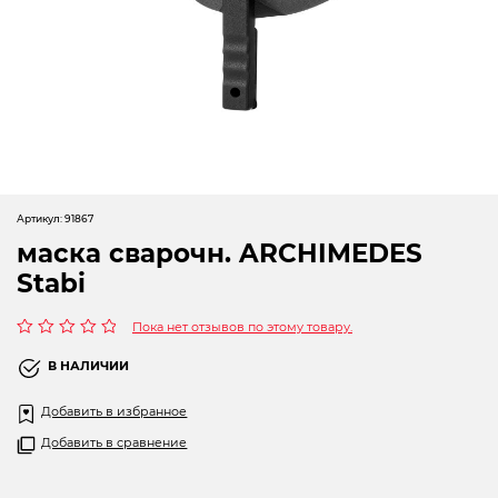
Новогодние товары
Отопление и климат
Подарочные сертификаты
Расходные материалы и оснастка
Сад-огород
Артикул:
91867
Садовая техника
маска сварочн. ARCHIMEDES
Stabi
Сварочное оборудование
Пока нет отзывов по этому товару.
Спецодежда
Оценка
0
В НАЛИЧИИ
Станки
из
5
Добавить в избранное
Строительное оборудование
Добавить в сравнение
Электроинструмент