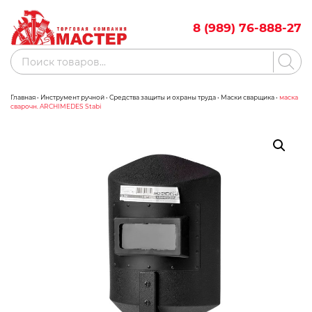
Skip
to
8 (989) 76-888-27
content
Поиск
товаров
Главная
•
Инструмент ручной
•
Средства защиты и охраны труда
•
Маски сварщика
•
маска
Акции
Бренды
сварочн. ARCHIMEDES Stabi
Бассейны
Водоснабжение
Измерительное оборудование
Инструмент ручной
Клининговое оборудование
Компрессорное оборудование