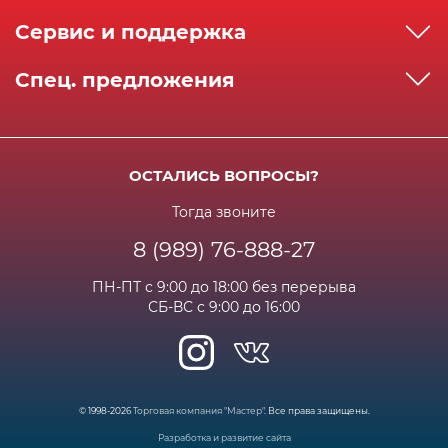
О компании
Сервис и поддержка
Реквизиты
Как сделать заказ
Спец. предложения
Сервисный центр
Способы оплаты
Акции и спец.предложения
Контактная информация
Доставка
Бонусная программа
Сертификаты
Возрат и гарантия
ОСТАЛИСЬ ВОПРОСЫ?
Новости
Вакансии
Личный кабинет
Статьи
Тогда звоните
8 (989) 76-888-27
Часто задаваемые вопросы
ПН-ПТ с 9:00 до 18:00 без перерыва
СБ-ВС с 9:00 до 16:00
© 1998-2026
Торговая компания "Мастер"
. Все права защищены.
Разработка и развитие сайта