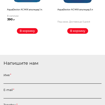
AquaDoctor AС MIX альгицид 1 л.
AquaDoctor AС MIX альгицид 5 л
В наличии
390
₽
Под заказ. Доставка до 5 дней
В корзину
В корзину
Напишите нам
Имя
*
E-mail
*
Телефон
*