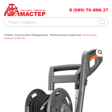
Skip
to
8 (989) 76-888-27
content
Поиск
товаров
Главная
•
Клининговое оборудование
•
Мойки высокого давления
•
мойка в/дав.
Акции
Бренды
Husqvarna PW 450
Бассейны
Водоснабжение
Измерительное оборудование
Инструмент ручной
Клининговое оборудование
Компрессорное оборудование