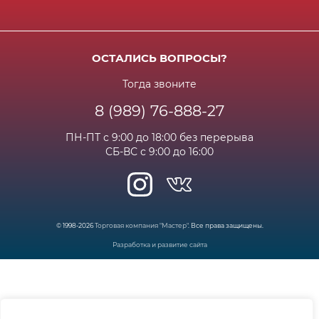
Способы оплаты
Акции и спец.предложения
Контактная информация
Доставка
Бонусная программа
Сертификаты
Возрат и гарантия
ОСТАЛИСЬ ВОПРОСЫ?
Новости
Вакансии
Личный кабинет
Статьи
Тогда звоните
8 (989) 76-888-27
Часто задаваемые вопросы
ПН-ПТ с 9:00 до 18:00 без перерыва
СБ-ВС с 9:00 до 16:00
© 1998-2026
Торговая компания "Мастер"
. Все права защищены.
Разработка и развитие сайта