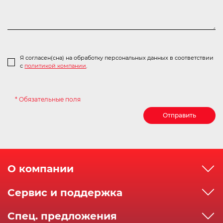
Я согласен(сна) на обработку персональных данных в соответствии
с
политикой компании
.
* Обязательные поля
Отправить
О компании
О компании
Сервис и поддержка
Реквизиты
Как сделать заказ
Спец. предложения
Сервисный центр