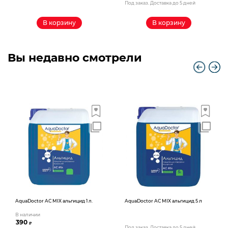
Под заказ. Доставка до 5 дней
В корзину
В корзину
Вы недавно смотрели
AquaDoctor AС MIX альгицид 1 л.
AquaDoctor AС MIX альгицид 5 л
В наличии
390
₽
Под заказ. Доставка до 5 дней