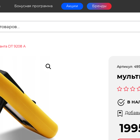
а
Бонусная программа
Акции
Бренды
в
анта DT 9208 А
Артикул:
49
мульт
Оценка
0
В НА
из
5
Добави
19