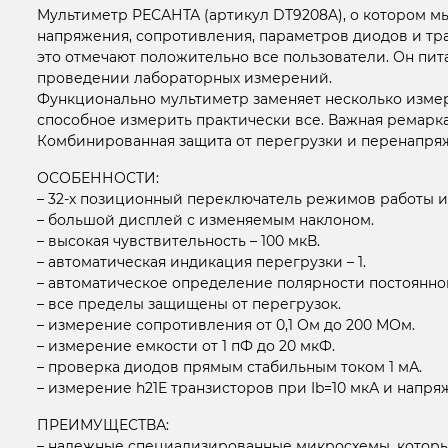
Мультиметр РЕСАНТА (артикул DT9208A), о котором мы
напряжения, сопротивления, параметров диодов и тр
это отмечают положительно все пользователи. Он пит
проведении лабораторных измерений.
Функционально мультиметр заменяет несколько измери
способное измерить практически все. Важная ремарка
Комбинированная защита от перегрузки и перенапряж
ОСОБЕННОСТИ:
– 32-х позиционный переключатель режимов работы и
– большой дисплей с изменяемым наклоном.
– высокая чувствительность – 100 мкВ.
– автоматическая индикация перегрузки – 1.
– автоматическое определение полярности постоянно
– все пределы защищены от перегрузок.
– измерение сопротивления от 0,1 Ом до 200 МОм.
– измерение емкости от 1 пФ до 20 мкФ.
– проверка диодов прямым стабильным током 1 мА.
– измерение h21E транзисторов при Ib=10 мкА и напря
ПРЕИМУЩЕСТВА:
– надежные специализированные микросхемы, которы