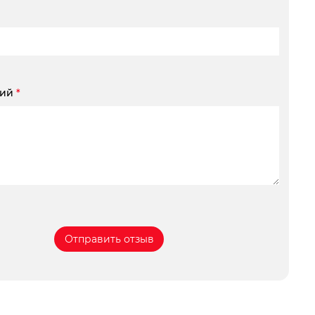
рий
*