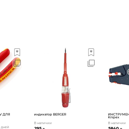
0V ДЛЯ
индикатор BERGER
ИНСТРУМЕНТ
Knipex
В наличии
В наличии
5 дней
295
5840
₽
₽