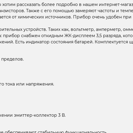
 хотим рассказать более подробно в нашем интернет-магаз
анзисторов. Также с его помощью замеряют частоты и тем
ается от химических источников. Прибор очень удобен пр
тельных устройств. Таких как, вольтметр, амперметр, омме
: прибор снабжен откидным ЖК-дисплеем 3,5 разряда, кот
ений. Есть индикатор состояния батарей. Комплектуется 
 пределов.
го тока или напряжения.
жении эмиттер-коллектор 3 В.
е обеспечивают стабильную функциональность.