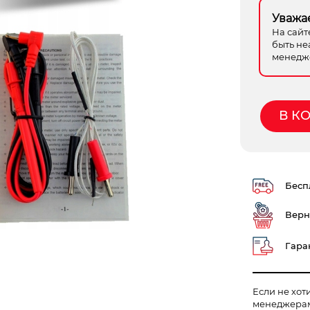
Уважа
На сайт
быть не
менедже
В К
Беспл
Верн
Гаран
Если не хот
менеджера