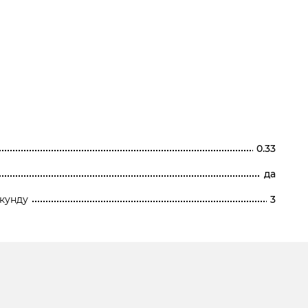
0.33
да
кунду
3