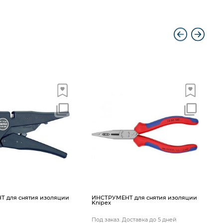
K
 для снятия изоляции
ИНСТРУМЕНТ для снятия изоляции
Knipex
Под заказ. Доставка до 5 дней
П