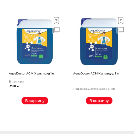
AquaDoctor AС MIX альгицид 1 л.
AquaDoctor AС MIX альгицид 5 л
В наличии
390
₽
Под заказ. Доставка до 5 дней
В корзину
В корзину