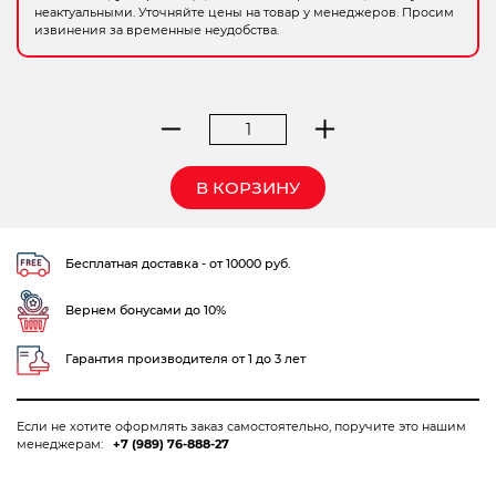
неактуальными. Уточняйте цены на товар у менеджеров. Просим
Электрохозтовары
извинения за временные неудобства.
Количество
товара
пакет
В КОРЗИНУ
бумажный
подарочный
24*35
Бесплатная доставка - от 10000 руб.
Вернем бонусами до 10%
Гарантия производителя от 1 до 3 лет
Если не хотите оформлять заказ самостоятельно, поручите это нашим
менеджерам:
+7 (989) 76-888-27