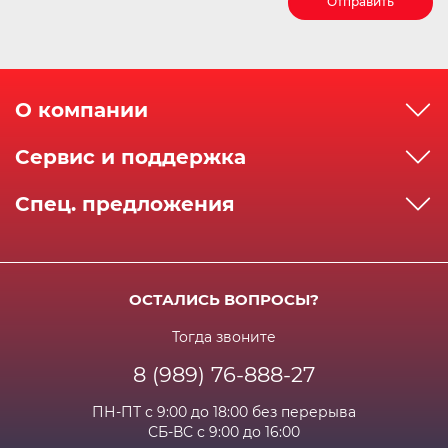
Отправить
О компании
О компании
Сервис и поддержка
Реквизиты
Как сделать заказ
Спец. предложения
Сервисный центр
Способы оплаты
Акции и спец.предложения
Контактная информация
Доставка
Бонусная программа
Сертификаты
Возрат и гарантия
ОСТАЛИСЬ ВОПРОСЫ?
Новости
Вакансии
Личный кабинет
Статьи
Тогда звоните
8 (989) 76-888-27
Часто задаваемые вопросы
ПН-ПТ с 9:00 до 18:00 без перерыва
СБ-ВС с 9:00 до 16:00