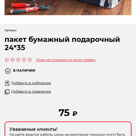
Новогодние товары
Отопление и климат
Подарочные сертификаты
Артикул:
пакет бумажный подарочный
Расходные материалы и оснастка
24*35
Сад-огород
Пока нет отзывов по этому товару.
Садовая техника
Оценка
0
В НАЛИЧИИ
из
Сварочное оборудование
5
Добавить в избранное
Спецодежда
Добавить в сравнение
Станки
75
₽
Строительное оборудование
Уважаемые клиенты!
Электроинструмент
На сайте ведутся работы, цены на некоторые позиции могут быть