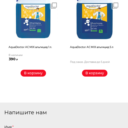
AquaDoctor AС MIX альгицид 1 л.
AquaDoctor AС MIX альгицид 5 л
В наличии
390
₽
Под заказ. Доставка до 5 дней
В корзину
В корзину
Напишите нам
Имя
*