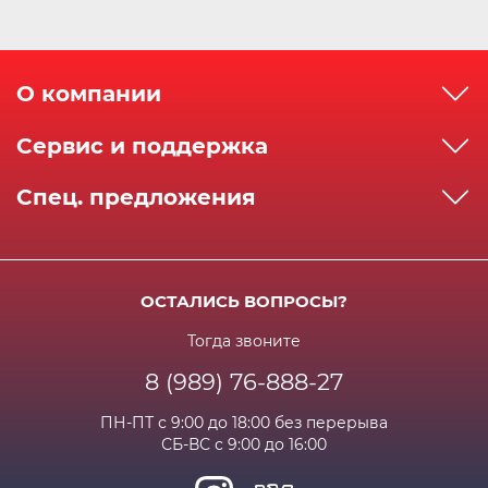
О компании
О компании
Сервис и поддержка
Реквизиты
Как сделать заказ
Спец. предложения
Сервисный центр
Способы оплаты
Акции и спец.предложения
Контактная информация
Доставка
Бонусная программа
Сертификаты
Возрат и гарантия
ОСТАЛИСЬ ВОПРОСЫ?
Новости
Вакансии
Личный кабинет
Статьи
Тогда звоните
8 (989) 76-888-27
Часто задаваемые вопросы
ПН-ПТ с 9:00 до 18:00 без перерыва
СБ-ВС с 9:00 до 16:00