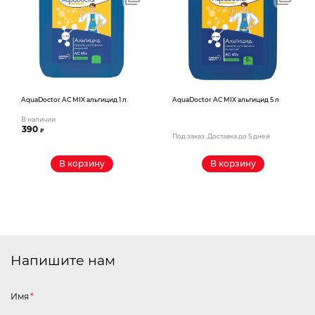
AquaDoctor AС MIX альгицид 1 л.
AquaDoctor AС MIX альгицид 5 л
В наличии
390
₽
Под заказ. Доставка до 5 дней
В корзину
В корзину
Напишите нам
Имя
*