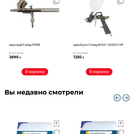
аэрограф Fubag 110108
крас/пульт Fubag BASIC G600/1.5 HP
В наличии
В наличии
2690
1250
₽
₽
В корзину
В корзину
Вы недавно смотрели