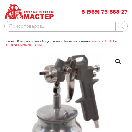
Skip
to
8 (989) 76-888-27
content
Поиск
товаров
Главная
•
Компрессорное оборудование
•
Пневмоинструмент
•
пистолет QUATTRO
Акции
Бренды
ELEMENT д/мовиля ПРОФИ
Бассейны
Водоснабжение
Измерительное оборудование
Инструмент ручной
Клининговое оборудование
Компрессорное оборудование