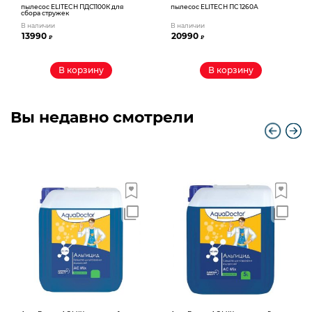
пылесос ELITECH ПДС1100К для
пылесос ELITECH ПС 1260А
сбора стружек
В наличии
В наличии
13990
20990
₽
₽
В корзину
В корзину
Вы недавно смотрели