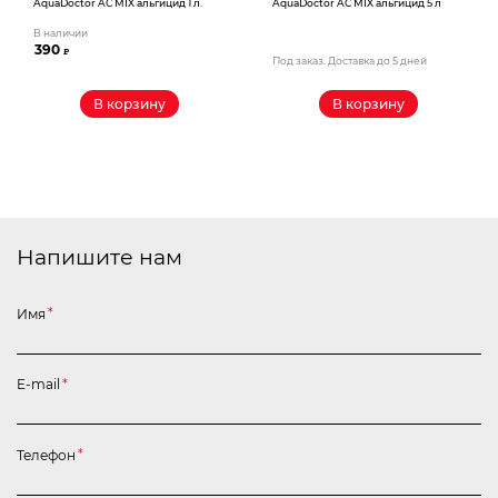
AquaDoctor AС MIX альгицид 1 л.
AquaDoctor AС MIX альгицид 5 л
В наличии
390
₽
Под заказ. Доставка до 5 дней
В корзину
В корзину
Напишите нам
Имя
*
E-mail
*
Телефон
*