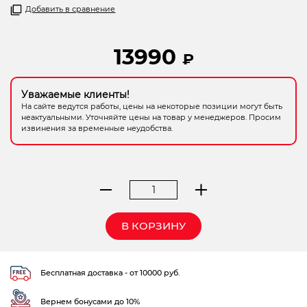
Добавить в сравнение
Электрохозтовары
13990
₽
Уважаемые клиенты!
На сайте ведутся работы, цены на некоторые позиции могут быть
неактуальными. Уточняйте цены на товар у менеджеров. Просим
извинения за временные неудобства.
Количество
товара
пылесос
В КОРЗИНУ
ELITECH
ПДС1100К
для
Бесплатная доставка - от 10000 руб.
сбора
стружек
Вернем бонусами до 10%