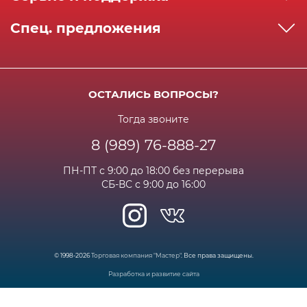
Реквизиты
Как сделать заказ
Спец. предложения
Сервисный центр
Способы оплаты
Акции и спец.предложения
Контактная информация
Доставка
Бонусная программа
Сертификаты
Возрат и гарантия
ОСТАЛИСЬ ВОПРОСЫ?
Новости
Вакансии
Личный кабинет
Статьи
Тогда звоните
8 (989) 76-888-27
Часто задаваемые вопросы
ПН-ПТ с 9:00 до 18:00 без перерыва
СБ-ВС с 9:00 до 16:00
© 1998-2026
Торговая компания "Мастер"
. Все права защищены.
Разработка и развитие сайта