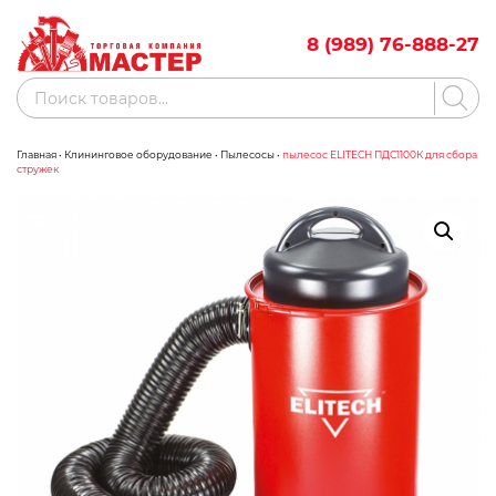
Skip
to
8 (989) 76-888-27
content
Поиск
товаров
Главная
•
Клининговое оборудование
•
Пылесосы
•
пылесос ELITECH ПДС1100К для сбора
Акции
Бренды
стружек
Бассейны
Водоснабжение
Измерительное оборудование
Инструмент ручной
Клининговое оборудование
Компрессорное оборудование