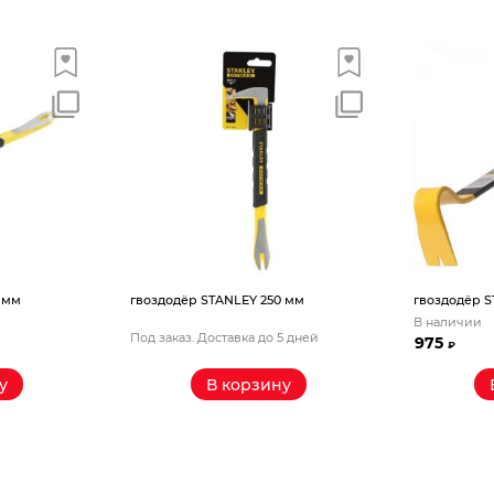
гвоздодёр STANLEY 250 мм
гвоздодёр STANLEY 320
В наличии
Под заказ. Доставка до 5 дней
975
₽
В корзину
В корзин