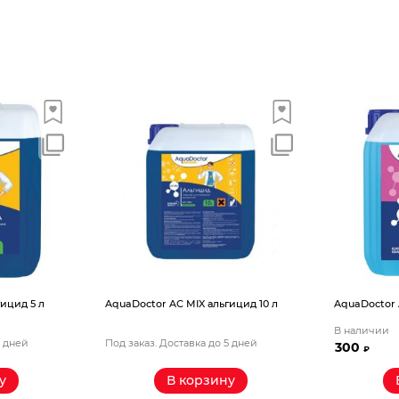
ид 5 л
AquaDoctor AС MIX альгицид 10 л
AquaDoctor AС
В наличии
дней
Под заказ. Доставка до 5 дней
300
₽
В корзину
В