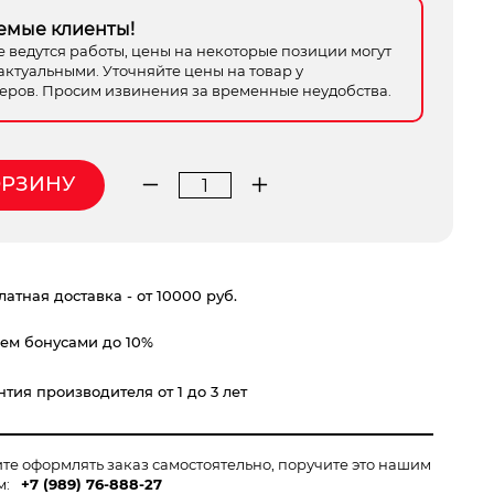
емые клиенты!
е ведутся работы, цены на некоторые позиции могут
актуальными. Уточняйте цены на товар у
ров. Просим извинения за временные неудобства.
ОРЗИНУ
Количество
товара
рубанок
Truper
атная доставка - от 10000 руб.
МИНИ
CH-
ем бонусами до 10%
3
тия производителя от 1 до 3 лет
ите оформлять заказ самостоятельно, поручите это нашим
м:
+7 (989) 76-888-27