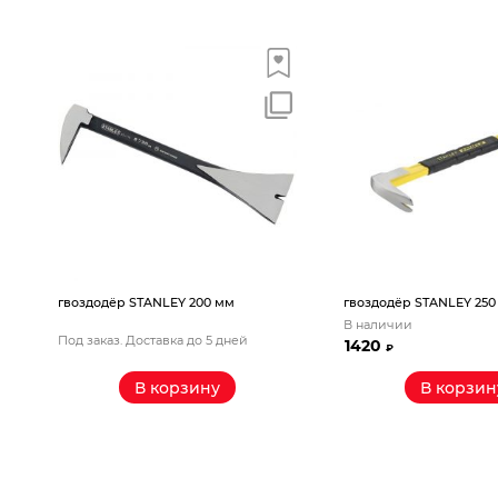
оздодёр STANLEY 200 мм
гвоздодёр STANLEY 250 мм
В наличии
д заказ. Доставка до 5 дней
1420
₽
В корзину
В корзину