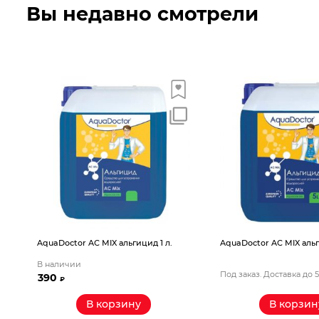
Вы недавно смотрели
AquaDoctor AС MIX альгицид 1 л.
AquaDoctor AС MIX альгиц
В наличии
Под заказ. Доставка до 5 
390
₽
В корзину
В корзину