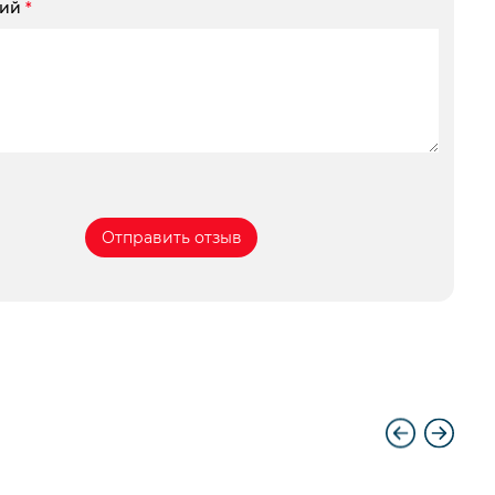
рий
*