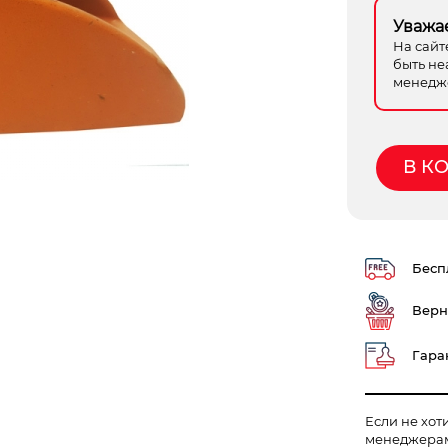
Уважа
На сайт
быть не
менедже
В К
Беспл
Верн
Гаран
Если не хот
менеджера