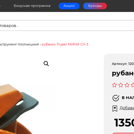
а
Бонусная программа
Акции
Бренды
в
нструмент плотницкий
•
рубанок Truper МИНИ CH-3
Артикул:
120
рубан
Оценка
0
В НА
из
5
Добави
13