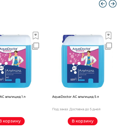
Aqu
 альгицид 1 л
AquaDoctor AС альгицид 5 л
Под заказ. Доставка до 5 дней
Под
 корзину
В корзину