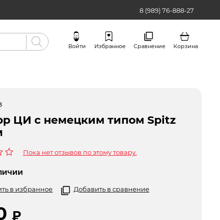
8 (989) 76-888-27
Войти
Избранное
Сравнение
Корзина
Бренды
3
ор ЦИ с немецким типом Spitz
м
Пока нет отзывов по этому товару.
ЛИЧИИ
ть в избранное
Добавить в сравнение
30
₽