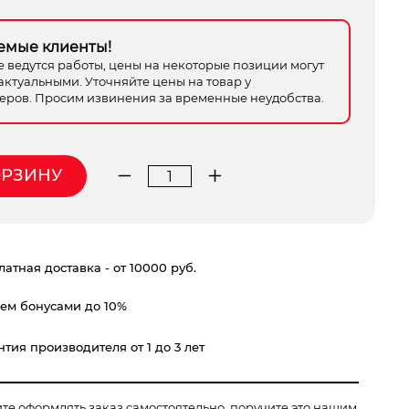
емые клиенты!
е ведутся работы, цены на некоторые позиции могут
актуальными. Уточняйте цены на товар у
ров. Просим извинения за временные неудобства.
ОРЗИНУ
Количество
товара
секатор
ЦИ
атная доставка - от 10000 руб.
с
немецким
ем бонусами до 10%
типом
Spitz
тия производителя от 1 до 3 лет
D25мм
ите оформлять заказ самостоятельно, поручите это нашим