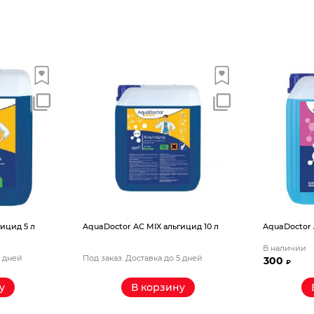
ицид 5 л
AquaDoctor AС MIX альгицид 10 л
AquaDoctor 
В наличии
5 дней
Под заказ. Доставка до 5 дней
300
₽
у
В корзину