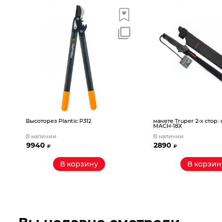
//
Высоторез Plantic P312
мачете Truper 2-х стор.
MACH-18Х
В наличии
В наличии
9940
2890
₽
₽
В корзину
В корзин