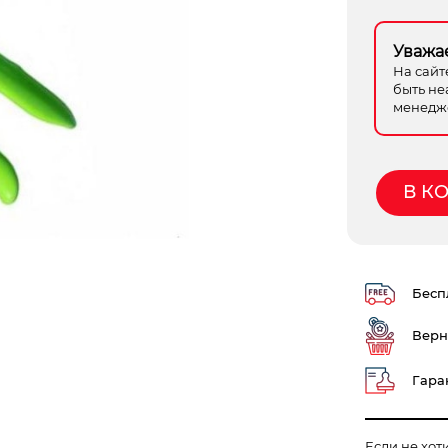
Уважа
На сайт
быть не
менедже
В К
Беспл
Верн
Гаран
Если не хот