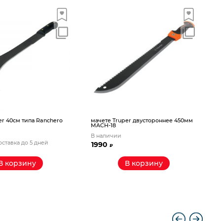
м
er 40см типа Ranchero
мачете Truper двустороннее 450мм
MACH-18
В наличии
оставка до 5 дней
П
1990
₽
В корзину
В корзину