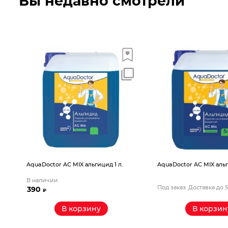
Вы недавно смотрели
AquaDoctor AС MIX альгицид 1 л.
AquaDoctor AС MIX альг
В наличии
Под заказ. Доставка до 
390
₽
В корзину
В корзин