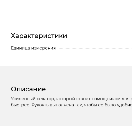
Станки
Строительное оборудование
Электроинструмент
Характеристики
Электрохозтовары
Единица измерения
Описание
Усиленный секатор, который станет помощником для л
быстрее. Рукоять выполнена так, чтобы ее было удобно