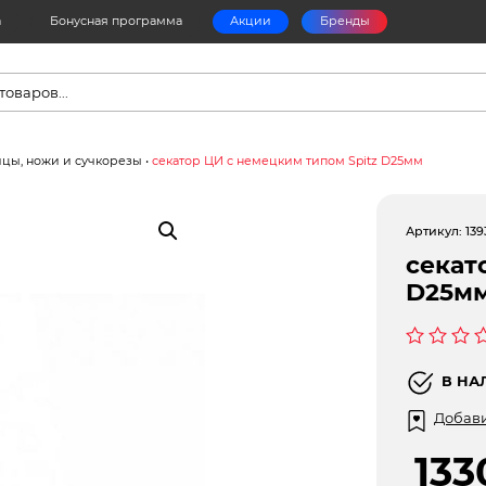
а
Бонусная программа
Акции
Бренды
в
ицы, ножи и сучкорезы
•
секатор ЦИ с немецким типом Spitz D25мм
Артикул:
139
секат
D25м
Оценка
0
В НА
из
5
Добави
13