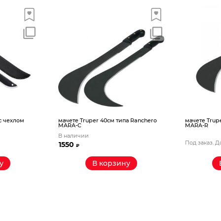
 с чехлом
мачете Truper 40см типа Ranchero
мачете Trup
MARA-C
MARA-R
В наличии
Под заказ. Д
1550
₽
у
В корзину