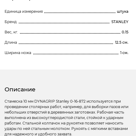
Единица измерения
штука
Бренд
STANLEY
Вес, кг.
0.15
Длина
12.5 см.
Ширина ножа
1 см.
Описание
Стамеска 10 мм DYNAGRIP Stanley 0-16-872 используется при
проведении столярных работ, например, для выборки пазов или
небольших отверстий в деревянных заготовках. Рабочая часть
выполнена из высокоуглеродистой стали, стойкой к ударным
работам. Стальной колпачок на рукоятке позволяет наносить
удары по ней стальным молотком. Рукоять с мягкими вставками
для надежного и удобного захвата.