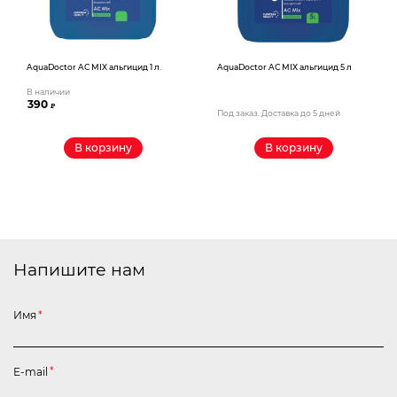
AquaDoctor AС MIX альгицид 1 л.
AquaDoctor AС MIX альгицид 5 л
В наличии
390
₽
Под заказ. Доставка до 5 дней
В корзину
В корзину
Напишите нам
Имя
*
E-mail
*