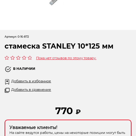
Новогодние товары
Отопление и климат
Подарочные сертификаты
Артикул:
0-16-872
Расходные материалы и оснастка
стамеска STANLEY 10*125 мм
Сад-огород
Пока нет отзывов по этому товару.
Оценка
Садовая техника
0
В НАЛИЧИИ
из
5
Сварочное оборудование
Добавить в избранное
Добавить в сравнение
Спецодежда
Станки
770
₽
Строительное оборудование
Уважаемые клиенты!
Электроинструмент
На сайте ведутся работы, цены на некоторые позиции могут быть