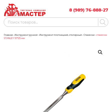
Skip
to
8 (989) 76-888-27
content
Поиск
товаров
Главная
•
Инструмент ручной
•
Инструмент плотницкий, столярный
•
Стамески
•
стамеска
Акции
Бренды
STANLEY 10*125 мм
Бассейны
Водоснабжение
Измерительное оборудование
Инструмент ручной
Клининговое оборудование
Компрессорное оборудование