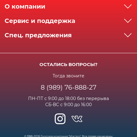
О компании
О компании
Сервис и поддержка
Реквизиты
Как сделать заказ
Спец. предложения
Сервисный центр
Способы оплаты
Акции и спец.предложения
Контактная информация
Доставка
Бонусная программа
Сертификаты
Возрат и гарантия
ОСТАЛИСЬ ВОПРОСЫ?
Новости
Вакансии
Личный кабинет
Статьи
Тогда звоните
8 (989) 76-888-27
Часто задаваемые вопросы
ПН-ПТ с 9:00 до 18:00 без перерыва
СБ-ВС с 9:00 до 16:00
© 1998-2026
Торговая компания "Мастер"
. Все права защищены.