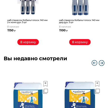
наб.стамесок Кобальт плоск. 140 мм
наб.стамесок Кобальт плоск. 140 мм
2-х комп.руч. 3 шт
дер.руч. 3 шт
В наличии
В наличии
1150
1100
₽
₽
В корзину
В корзину
Вы недавно смотрели