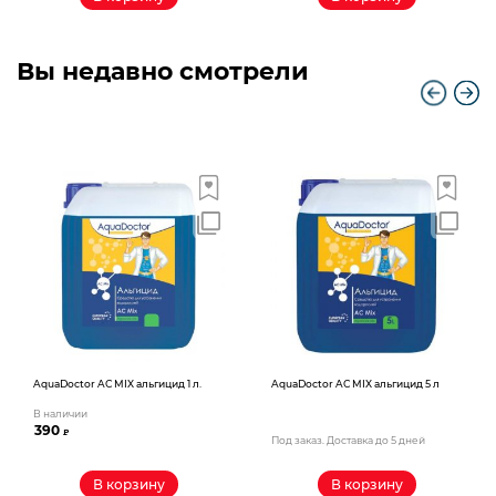
Вы недавно смотрели
AquaDoctor AС MIX альгицид 1 л.
AquaDoctor AС MIX альгицид 5 л
В наличии
390
₽
Под заказ. Доставка до 5 дней
В корзину
В корзину