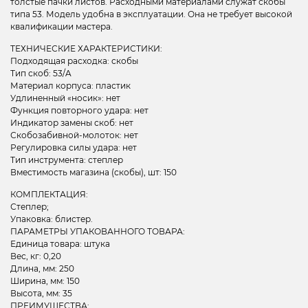
толстые пачки листов. Расходными материалами служат скобы
типа 53. Модель удобна в эксплуатации. Она не требует высокой
квалификации мастера.
ТЕХНИЧЕСКИЕ ХАРАКТЕРИСТИКИ:
Подходящая расходка: скобы
Тип скоб: 53/A
Материал корпуса: пластик
Удлиненный «носик»: нет
Функция повторного удара: нет
Индикатор замены скоб: нет
Скобозабивной-молоток: нет
Регулировка силы удара: нет
Тип инструмента: степлер
Вместимость магазина (скобы), шт: 150
КОМПЛЕКТАЦИЯ:
Степлер;
Упаковка: блистер.
ПАРАМЕТРЫ УПАКОВАННОГО ТОВАРА:
Единица товара: штука
Вес, кг: 0,20
Длина, мм: 250
Ширина, мм: 150
Высота, мм: 35
ПРЕИМУЩЕСТВА: