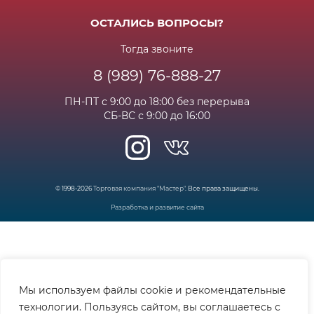
Бонусная программа
Сертификаты
Возрат и гарантия
ОСТАЛИСЬ ВОПРОСЫ?
Новости
Вакансии
Личный кабинет
Статьи
Тогда звоните
8 (989) 76-888-27
Часто задаваемые вопросы
ПН-ПТ с 9:00 до 18:00 без перерыва
СБ-ВС с 9:00 до 16:00
© 1998-2026
Торговая компания "Мастер"
. Все права защищены.
Разработка и развитие сайта
Мы используем файлы cookie и рекомендательные
технологии. Пользуясь сайтом, вы соглашаетесь с