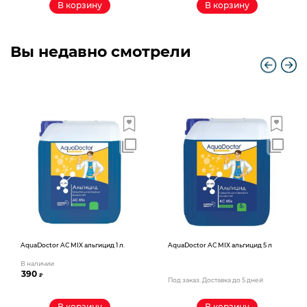
В корзину
В корзину
Вы недавно смотрели
AquaDoctor AС MIX альгицид 1 л.
AquaDoctor AС MIX альгицид 5 л
В наличии
390
₽
Под заказ. Доставка до 5 дней
В корзину
В корзину