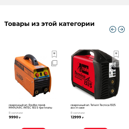
Товары из этой категории
сварочный ап. Redbo проф
сварочный ап. Telwin Tecnica 151/S
MMA/ARC INTEC 165 S три платы
acx in case
В наличии
В наличии
9990
12999
₽
₽