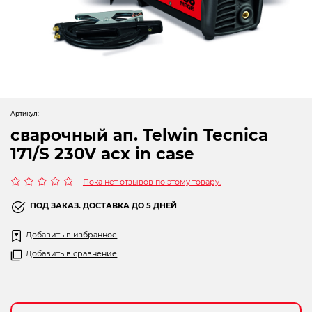
Новогодние товары
Отопление и климат
Подарочные сертификаты
Расходные материалы и оснастка
Артикул:
Сад-огород
сварочный ап. Telwin Tecnica
Садовая техника
171/S 230V acx in case
Сварочное оборудование
Пока нет отзывов по этому товару.
Оценка
0
ПОД ЗАКАЗ. ДОСТАВКА ДО 5 ДНЕЙ
Спецодежда
из
5
Добавить в избранное
Станки
Добавить в сравнение
Строительное оборудование
Электроинструмент