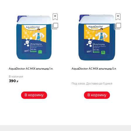
AquaDoctor AС MIX альгицид 1 л.
AquaDoctor AС MIX альгицид 5 л
В наличии
390
₽
Под заказ. Доставка до 5 дней
В корзину
В корзину