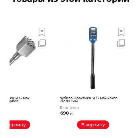
зубило Практика SDS-мах канав.
зубило Практика SDS-м
26*300 мм
26*340 мм с отвалом
В наличии
В наличии
690
850
₽
₽
В корзину
В корзин