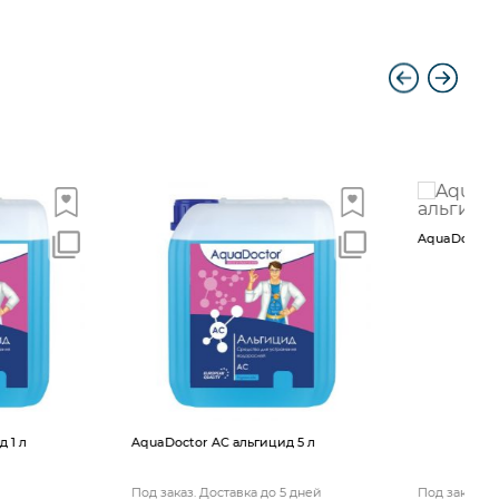
AquaDoctor AС альгицид 10 л
A
AС альгицид 5 л
оставка до 5 дней
Под заказ. Доставка до 5 дней