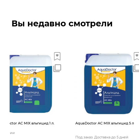
Вы недавно смотрели
AquaDoctor AС MIX альгицид 5 л
AquaDoctor AС MIX альг
Под заказ. Доставка до 5 дней
Под заказ. Доставка до 