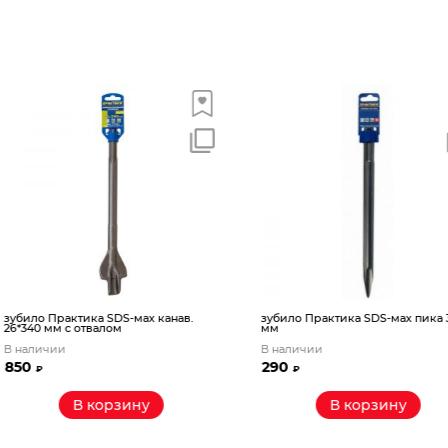
ах канав.
зубило Практика SDS-мах пика 300
зубило Прак
мм
мм X-Tec
В наличии
В наличии
290
395
₽
₽
у
В корзину