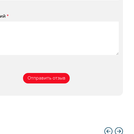
рий
*