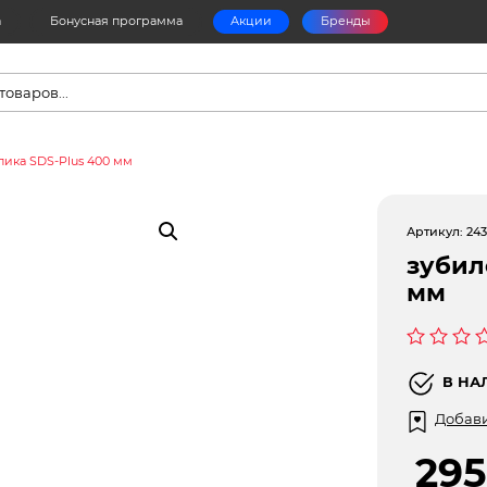
а
Бонусная программа
Акции
Бренды
в
пика SDS-Plus 400 мм
Артикул:
243
зубил
мм
Оценка
0
В НА
из
5
Добави
29