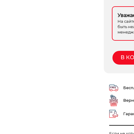
Уважа
На сайт
быть не
менедже
В К
Беспл
Верн
Гаран
Если не хот