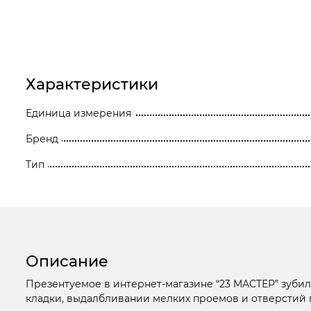
Станки
Строительное оборудование
Электроинструмент
Характеристики
Электрохозтовары
Единица измерения
Бренд
Тип
Описание
Презентуемое в интернет-магазине “23 МАСТЕР” зуб
кладки, выдалбливании мелких проемов и отверстий 