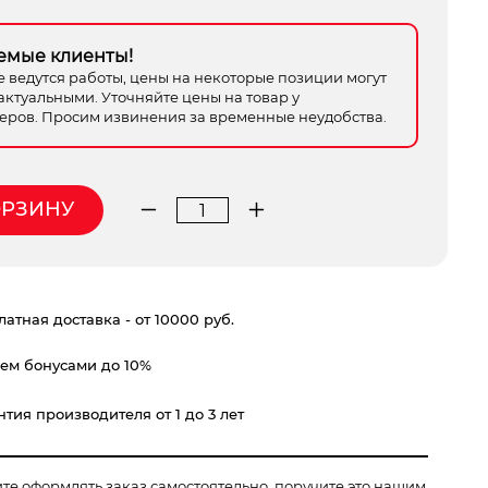
емые клиенты!
е ведутся работы, цены на некоторые позиции могут
актуальными. Уточняйте цены на товар у
ров. Просим извинения за временные неудобства.
ОРЗИНУ
Количество
товара
зубило
Практика
атная доставка - от 10000 руб.
пика
SDS-
ем бонусами до 10%
Plus
400
тия производителя от 1 до 3 лет
мм
ите оформлять заказ самостоятельно, поручите это нашим