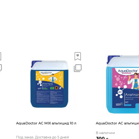
ицид 10 л
AquaDoctor AС альгицид 1 л
AquaDoctor 
В наличии
5 дней
Под заказ. Д
300